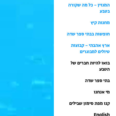
בתי ספר שדה
המגזין – כל מה שקורה
טיולים למבוגרים: ארץ
בטבע
אהבתי
קראו עוד
מחנות קיץ
מחנות קיץ
חופשות בבתי ספר שדה
ארץ אהבתי – קבוצות
טיולים למבוגרים
בואו להיות חברים של
הטבע
בתי ספר שדה
מי אנחנו
קנו מפת סימון שבילים
English