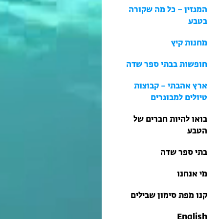
בתי ספר שדה
המגזין – כל מה שקורה
טיולים למבוגרים: ארץ
בטבע
אהבתי
מחנות קיץ
מחנות קיץ
חופשות בבתי ספר שדה
ארץ אהבתי – קבוצות
טיולים למבוגרים
בואו להיות חברים של
הטבע
בתי ספר שדה
מי אנחנו
קנו מפת סימון שבילים
English