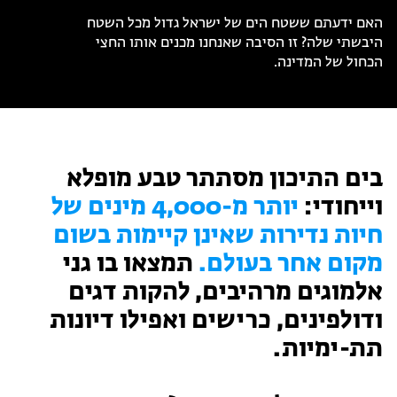
מחנות קיץ
האם ידעתם ששטח הים של ישראל גדול מכל השטח
מחנות קיץ
היבשתי שלה? זו הסיבה שאנחנו מכנים אותו החצי
הכחול של המדינה.
חופשות בבתי ספר שדה
ארץ אהבתי – קבוצות טיולים למבוגרים
דקרים. צילום: אנדריי אהרונוב
בים התיכון מסתתר טבע מופלא
וייחודי:
יותר מ-4,000 מינים של
חיות נדירות שאינן קיימות בשום
מקום אחר בעולם.
תמצאו בו גני
אלמוגים מרהיבים, להקות דגים
ודולפינים, כרישים ואפילו דיונות
תת-ימיות.