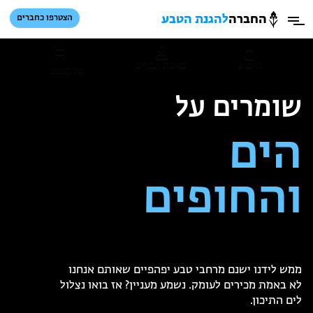
החברה
להגנת הטבע
הצטרפו כחברים
חיפוש
כניסת חברים
סל קניות
שומרים על
הזמינו פעילויות וטיולים מודרכים
הים
והחופים
הזמינו פעילויות וטיולים מודרכים
ממש לידנו ישנם מרחבי טבע יפהפיים שאותם אנחנו
בתי ספר שדה
לא באמת מכירים לעומק. נשמע מעניין? אז בואו נצלול
לים התיכון.
טיולים למבוגרים: ארץ אהבתי
המגזין – כל מה שקורה בטבע