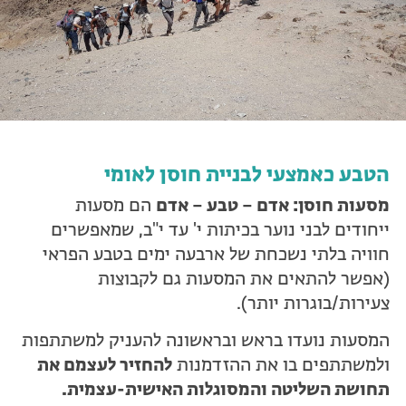
טיולים למבוגרים: ארץ אהבתי
המגזין – כל מה שקורה בטבע
מחנות קיץ
מחנות קיץ
חופשות בבתי ספר שדה
הטבע כאמצעי לבניית חוסן לאומי
ארץ אהבתי – קבוצות טיולים למבוגרים
מסעות חוסן: אדם – טבע – אדם
הם מסעות
ייחודים לבני נוער בכיתות י' עד י"ב, שמאפשרים
חוויה בלתי נשכחת של ארבעה ימים בטבע הפראי
(אפשר להתאים את המסעות גם לקבוצות
צעירות/בוגרות יותר).
המסעות נועדו בראש ובראשונה להעניק למשתתפות
ולמשתתפים בו את ההזדמנות
להחזיר לעצמם את
תחושת השליטה והמסוגלות האישית-עצמית.