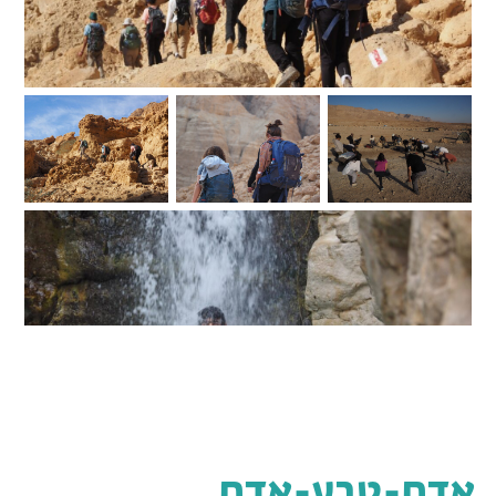
אדם-טבע-אדם