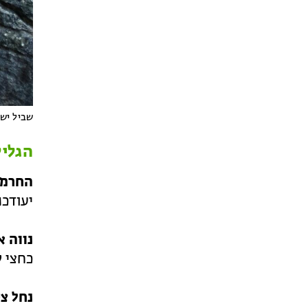
שביל ישר
הגליל
החרמו
יעודכנ
נווה א
כחצי ק״מ
נחל צי