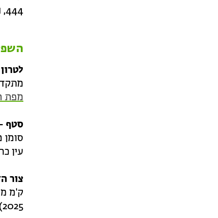
444, ומתחבר לתוואי השביל הישן ביער ברקת בחורבת תנשמת.
השפלה
לטרון 
מתקדם 
מפת ה
סטף – 
עין כרם, מצפו
צור הד
ק'מ מע
2025).