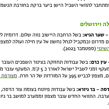
 וירושלים
– שער הגיא:
בשל הרחבת היישוב נווה שלום. דרומית לל
מדרום ובמקביל לנחל נחשון אל עין חילה ועולה למצ
שינוי
(ספטמבר 2023).
עין כרם:
בשל עבודות תחזוקה בצינור השפכים העובר בנ
סומן מעקף זמני לשביל ישראל לאורך
ן לכביש 395 על המורדות של הר חרת.
מצורפת מ
סה – בר גיורא:
רבה. התוואי החדש עובר מצפון וממערב למושב בר גי