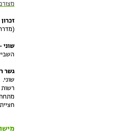
מצורפ
זכרון 
(מדרחו
שוני –
השביל 
גשר רכ
שוני.
רשות ה
מתחת 
חציית
מישור