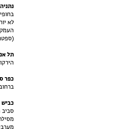
נתניה-
בחופי 
לא יור
העמקים
(ספטמבר 4
תל אפק
הירקון (מ
כפר סי
ברחוב הכ
כביש 471 – יער שוהם:
סביב 
מסילת