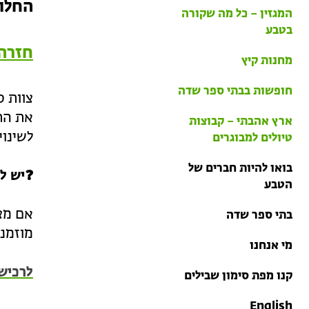
בתי ספר שדה
החלונ
המגזין – כל מה שקורה
טיולים למבוגרים: ארץ
בטבע
אהבתי
חזרה
מחנות קיץ
מחנות קיץ
חופשות בבתי ספר שדה
צוות 
את התו
ארץ אהבתי – קבוצות
לשינוי
טיולים למבוגרים
בואו להיות חברים של
❓יש ל
הטבע
אם מצא
בתי ספר שדה
מוזמני
מי אנחנו
לרכיש
קנו מפת סימון שבילים
English