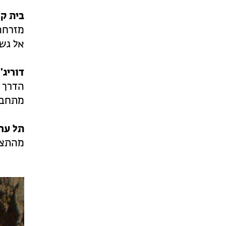
בית ק
אל גשר
דוריג'
הדרך ה
מתחבר 
תל ער
מהתצפ