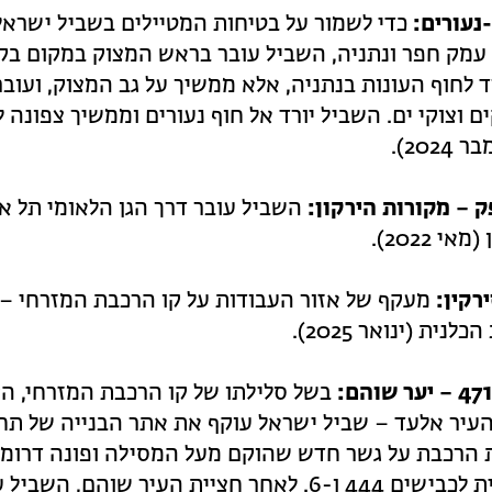
נעורים:
כדי לשמור על בטיחות המטיילים בשביל ישראל
עמק חפר ונתניה, השביל עובר בראש המצוק במקום בקו
ד לחוף העונות בנתניה, אלא ממשיך על גב המצוק, ועוב
 וצוקי ים. השביל יורד אל חוף נעורים וממשיך צפונה לח
202).
 – מקורות הירקון:
השביל עובר דרך הגן הלאומי תל אפ
אי 2022).
רקין:
מעקף של אזור העבודות על קו הרכבת המזרחי – ש
לנית (ינואר 2025).
בשל סלילתו של קו הרכבת המזרחי, ה
העיר אלעד – שביל ישראל עוקף את אתר הבנייה של ת
 הרכבת על גשר חדש שהוקם מעל המסילה ופונה דרומה
מערבית לכבישים 444 ו-6. לאחר חציית העיר ש