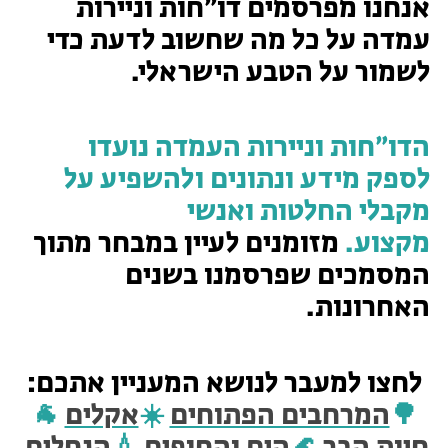
אנחנו מפרסמים דו״חות וניירות
עמדה על כל מה שחשוב לדעת כדי
טיולים למבוגרים: ארץ אהבתי
המגזין – כל מה שקורה בטבע
לשמור על הטבע הישראלי.
מחנות קיץ
מחנות קיץ
הדו״חות וניירות העמדה נועדו
חופשות בבתי ספר שדה
לספק מידע ונתונים ולהשפיע על
ארץ אהבתי – קבוצות טיולים למבוגרים
מקבלי החלטות ואנשי
מקצוע.
מזומנים לעיין במבחר מתוך
המסמכים שפרסמנו בשנים
האחרונות.
לחצו למעבר לנושא המעניין אתכם:
🌳
המרחבים הפתוחים
☀️
אקלים
🐐