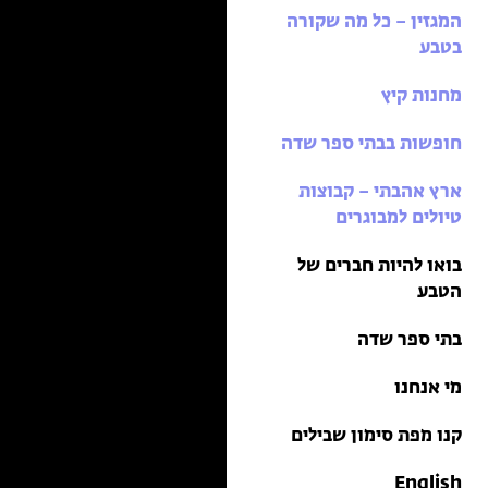
בתי ספר שדה
המגזין – כל מה שקורה
טיולים למבוגרים: ארץ
בטבע
אהבתי
מחנות קיץ
מחנות קיץ
חופשות בבתי ספר שדה
ארץ אהבתי – קבוצות
טיולים למבוגרים
בואו להיות חברים של
הטבע
בתי ספר שדה
מי אנחנו
קנו מפת סימון שבילים
English