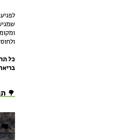
לפגיעה
שמגיעי
ומקומ
ולחוסן
כל תרו
בריאה
🌳 תר