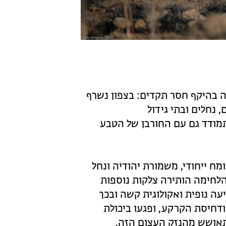
ה בהיקף חסר תקדים: בצפון נשרף
רות, חורשים, נחלים ובתי גידול
מודד גם עם החורבן של הטבע
מח ייחודי, משמורת יהודיה ונחל
ן. הלחימה הותירה צלקות נוספות
יעה נופית ואקולוגית קשה ובכך
ודחיסת הקרקע, ופגעו ביכולת
תאושש מהנזק העצום הזה.