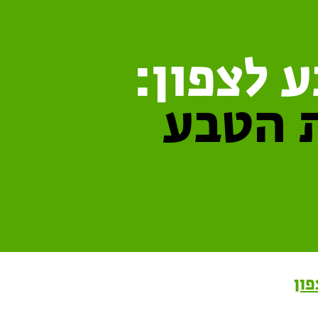
 לצפון:
ת הטבע
ון