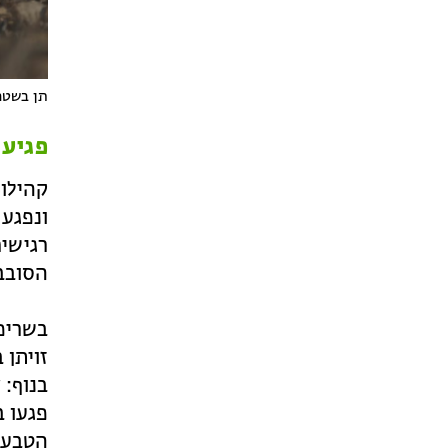
תן בשטח 
פגיעה
קהילות
רגישי
הסובב 
בשריפו
זויתן 
בנוף: 
פגעו ב
הטבע 