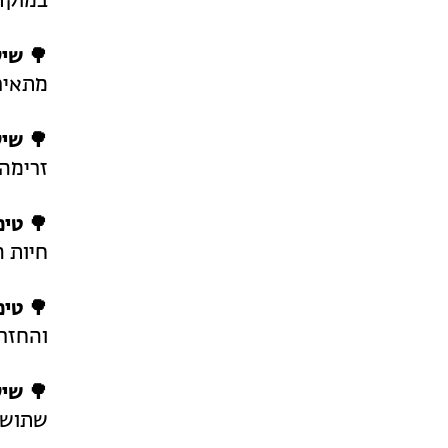
במוקדי
🌳 שיק
מתאים 
🌳 שיק
זרימה 
🌳 טיפ
חיות ה
🌳 טי
והחזר
🌳 שיק
שתושבי