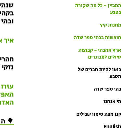
בתי ספר שדה
שנתיי
המגזין – כל מה שקורה
טיולים למבוגרים: ארץ
בקהיל
בטבע
אהבתי
ובתי 
מחנות קיץ
מחנות קיץ
חופשות בבתי ספר שדה
איך א
ארץ אהבתי – קבוצות
טיולים למבוגרים
מהרי 
נזקי 
בואו להיות חברים של
הטבע
עזרו
בתי ספר שדה
תאפשר
האדם
מי אנחנו
קנו מפת סימון שבילים
🌳 תר
English