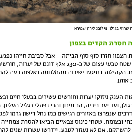
שרוף בגולן. צילום: לירון שפירא
 חסרת תקדים בצפון
 הצפון חזרו סוף סוף הביתה – אבל סביבת חייהן נפגע
ונפגע שטח טבעי עצום של כ-230 אלף דונם של יע
ם. הקהילות דנפגעו ישירות מהמלחמה נאלצות כעת להת
אותן.
ת הענק ניזוקו יערות וחורשים עשירים בבעלי חיים ובצו
בגולן, ועד יער ביריה, הר מירון והרי נפתלי בגליל העליו
דרכים שנפרצו באזורים רגישים כמו נחל דישון גרמו לפג
חי ובצומח. שטחי כינוס צבאיים הביאו להסרת צמחייה 
להשתקם. אם לא נעזור לטבע, יידרשו עשרות שנים לה