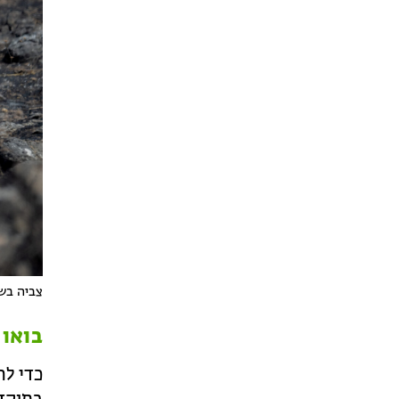
צביה בשט
בואו 
כדי לה