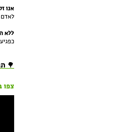
אנו ז
לאדם ו
ללא ת
כפגיעה
🌳 תר
צפו ב