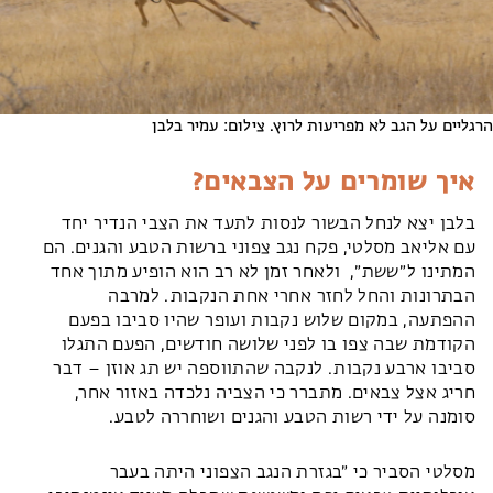
הרגליים על הגב לא מפריעות לרוץ. צילום: עמיר בלבן
איך שומרים על הצבאים?
בלבן יצא לנחל הבשור לנסות לתעד את הצבי הנדיר יחד
עם אליאב מסלטי, פקח נגב צפוני ברשות הטבע והגנים. הם
המתינו ל״ששת״, ולאחר זמן לא רב הוא הופיע מתוך אחד
הבתרונות והחל לחזר אחרי אחת הנקבות. למרבה
ההפתעה, במקום שלוש נקבות ועופר שהיו סביבו בפעם
הקודמת שבה צפו בו לפני שלושה חודשים, הפעם התגלו
סביבו ארבע נקבות. לנקבה שהתווספה יש תג אוזן – דבר
חריג אצל צבאים. מתברר כי הצביה נלכדה באזור אחר,
סומנה על ידי רשות הטבע והגנים ושוחררה לטבע.
מסלטי הסביר כי ״בגזרת הנגב הצפוני היתה בעבר