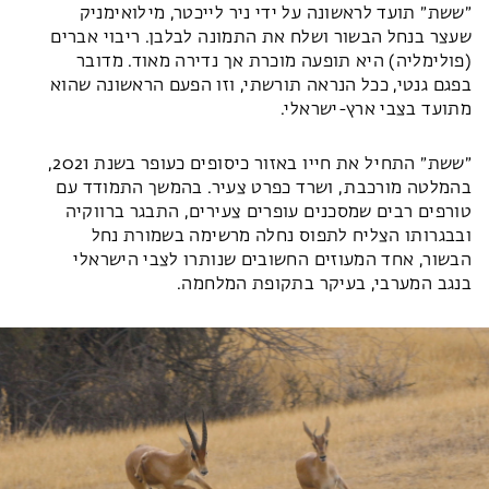
״ששת״ תועד לראשונה על ידי ניר לייכטר, מילואימניק
שעצר בנחל הבשור ושלח את התמונה לבלבן. ריבוי אברים
(פולימליה) היא תופעה מוכרת אך נדירה מאוד. מדובר
בפגם גנטי, ככל הנראה תורשתי, וזו הפעם הראשונה שהוא
מתועד בצבי ארץ-ישראלי.
״ששת״ התחיל את חייו באזור כיסופים כעופר בשנת 2021,
בהמלטה מורכבת, ושרד כפרט צעיר. בהמשך התמודד עם
טורפים רבים שמסכנים עופרים צעירים, התבגר ברווקיה
ובבגרותו הצליח לתפוס נחלה מרשימה בשמורת נחל
הבשור, אחד המעוזים החשובים שנותרו לצבי הישראלי
בנגב המערבי, בעיקר בתקופת המלחמה.