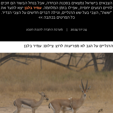
הצבאים בישראל נמצאים בסכנת הכחדה, אבל בנחל הבשור הם זוכים
מחנות קיץ
לחיים רגועים יחסית, אפילו בזמן המלחמה.
עמיר בלבן
יצא לתעד את
מחנות קיץ
״ששת״, הצבי בעל שש הרגליים, וגילה דברים חדשים על הצבי הנדיר.
כל הפרטים בכתבה >>
חופשות בבתי ספר שדה
24 יוני 2024
|
מערכת החברה להגנת הטבע
ארץ אהבתי – קבוצות טיולים למבוגרים
הרגליים על הגב לא מפריעות לרוץ. צילום: עמיר בלבן