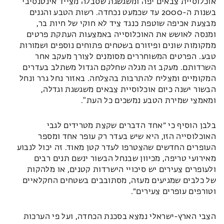
אוכלוסיית צבאים יפה ומשגשגת שסבלה מצייד אינטנסיבי
בשנות ה-2000 עד שכמעט נכחדה. רשות הטבע והגנים
מבצעת אכיפה שוטפת כנגד ציד לא חוקי של חיות בר,
ומנסה לאושש את האוכלוסייה באמצעות העתקת פרטים
ממקומות שונים ופיזורם בשטחים פתוחים נוספים ושמורות
טבע. הפרטים המשוחררים מסומנים לצורך מעקב אחר
השרדותם. מעקב זה מגלה שחלקם הגדול משתלב בעדרים
המקומיים ומצליח להתרבות בהצלחה. באזור נחל גרר ונחל
הבשור ישנה כיום אוכלוסיית צבאים משגשגת וגדלה,
ומאמצי שמירת הטבע נמשכים כל העת".
בלבן הוסיף כי ״אחד הדברים שקצת מטרידים לגבי
האוכלוסייה הזו, היא שיש בעדר רק עופר אחד ומספר
העופרים החדשים שהצטרפו לעדר קטן מאוד. זה יכול לנבוע
מאירועי טריפה, מכיוון שבנחל הבשור ינשם תנים רבים
ולעופרים צעירים יש סיכויי הישרדות קטנים, או מלהקות
של כלבים שמגיעים מעזה, מסתובבים בשטחים החקלאיים
וטורפים עופרים צעירים״.
הצבי הארץ-ישראלי נמצא בסכנת הכחדה, ועל פי הערכות