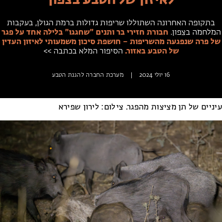
מחנות קיץ
מחנות קיץ
בתקופה האחרונה השתוללו שריפות גדולות ברמת הגולן, בעקבות
המלחמה בצפון.
חבורת חזירי בר ותנים ״שחגגו״ בלילה אחד על פגר
חופשות בבתי ספר שדה
של פרה שנפגעה מהשריפות – חושפת סיכון משמעותי לאיזון העדין
של הטבע באזור.
הסיפור המלא בכתבה >>
ארץ אהבתי – קבוצות טיולים למבוגרים
16 יולי 2024
|
מערכת החברה להגנת הטבע
עיניים של תן מציצות מהפגר. צילום: לירון שפירא