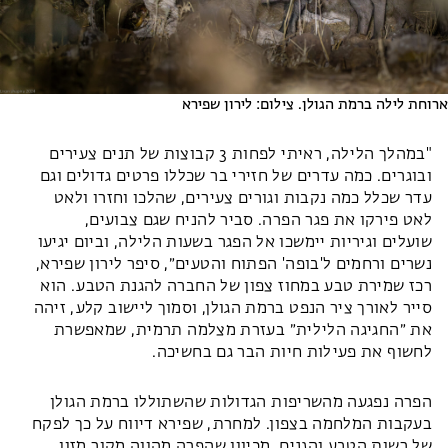
ארוחת לילה ברמת הגולן. צילום: לירון שפירא
"במהלך הלילה, ראיתי לפחות 3 קבוצות של תנים צעירים
ובוגרים. כמה עדרים של חזירי בר שכללו פרטים גדולים וגם
עדר שכלל כמה נקבות וגורים צעירים, שהלכו וחזרו ולאט
לאט פירקו את פגר הפרה. סביר להניח שגם צבועים,
שועלים וגיריות יימשכו אל הפגר בשעות הלילה, וביום יגיעו
נשרים ורחמים ל'בופה' הפתוח והטעים״, סיפר לירון שפירא,
רכז שמירת טבע במחוז צפון של החברה להגנת הטבע. הוא
סייר לאורך ציר הנפט ברמת הגולן, וסמוך ליישוב קלע, זיהה
את ״החגיגה הלילית״ בעזרת מצלמה תרמית, שמאפשרת
לחשוף את פעילות חיות הבר גם בחשיכה.
הפרה נפגעה מהשריפות הגדולות שהשתוללו ברמת הגולן
בעקבות המלחמה בצפון. למחרת, שפירא דיווח על כך לפקח
של רשות הטבע והגנים, מכיוון שהפרה מהווה מקור מזון