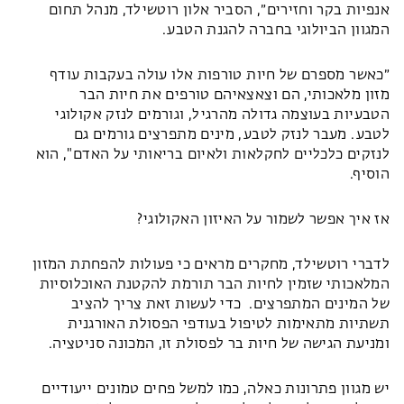
אנפיות בקר וחזירים״, הסביר אלון רוטשילד, מנהל תחום
המגוון הביולוגי בחברה להגנת הטבע.
״כאשר מספרם של חיות טורפות אלו עולה בעקבות עודף
מזון מלאכותי, הם וצאצאיהם טורפים את חיות הבר
הטבעיות בעוצמה גדולה מהרגיל, וגורמים לנזק אקולוגי
לטבע. מעבר לנזק לטבע, מינים מתפרצים גורמים גם
לנזקים כלכליים לחקלאות ולאיום בריאותי על האדם", הוא
הוסיף.
אז איך אפשר לשמור על האיזון האקולוגי?
לדברי רוטשילד, מחקרים מראים כי פעולות להפחתת המזון
המלאכותי שזמין לחיות הבר תורמת להקטנת האוכלוסיות
של המינים המתפרצים. כדי לעשות זאת צריך להציב
תשתיות מתאימות לטיפול בעודפי הפסולת האורגנית
ומניעת הגישה של חיות בר לפסולת זו, המכונה סניטציה.
יש מגוון פתרונות כאלה, כמו למשל פחים טמונים ייעודיים