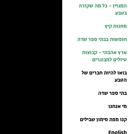
בתי ספר שדה
המגזין – כל מה שקורה
טיולים למבוגרים: ארץ
בטבע
אהבתי
מחנות קיץ
מחנות קיץ
חופשות בבתי ספר שדה
ארץ אהבתי – קבוצות
טיולים למבוגרים
בואו להיות חברים של
הטבע
בתי ספר שדה
מי אנחנו
קנו מפת סימון שבילים
English