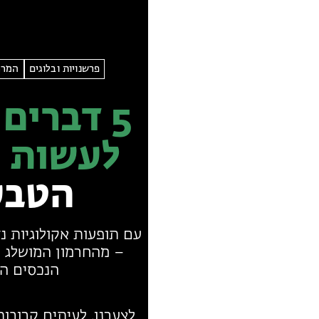
פרשנויות ובלוגים
המרח
5 דברים
לעשות
כ
הטבע
עם תופעות אקולוגיות נדי
– מהחרמון המושלג 
הנכסים הח
לצערנו, לעיתים קרובו