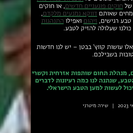
 של
חוקים פוגעניים חדשים
, או חוקים
צמחים שאותם
דווקא נמנעים מלקדם
,
טבע רגישים,
זיהום
ואפילו
התנהגות
ולנו שעלולה להזיק לטבע.
לו עושות קווץ' בבטן – יש לנו חדשות
ובות בשבילכם.
ם, מנהלת תחום שותפות אזרחית וקשרי
ע, שנתנה לנו כמה רעיונות לדברים
כול לעשות למען הטבע הישראלי.
|
שירה מיטרני