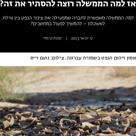
אז למה הממשלה רוצה להסתיר את זה?
מחנות קיץ
מחנות קיץ
למה הממשלה מאפשרת לחברה שמפעילה את צינור הנפט בין אילת
לאשקלון – להמשיך לפעול במחשכים?
חופשות בבתי ספר שדה
ארץ אהבתי – קבוצות טיולים למבוגרים
17 ינואר 2023
|
יפתח כרמלי
אסון זיהום הנפט בשמורת עברונה. צילום: נועם וייס