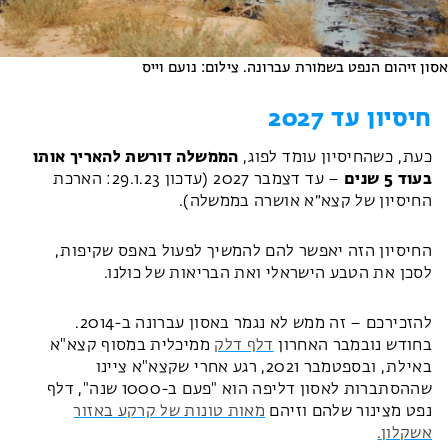
אסון זיהום הנפט בשמורת עברונה. צילום: נועם וייס
חיסיון עד 2027
כעת, כשהחיסיון עומד לפוג,
הממשלה דורשת להאריך אותו
בעוד 5 שנים
– עד דצמבר 2027 (עדכון 29.1.23: הארכת
החיסיון של קצא״א אושרה בממשלה).
החיסיון הזה יאפשר להם להמשיך לפעול באפס שקיפות,
לסכן את הטבע הישראלי ואת הבריאות של כולנו.
להזכירכם – זה ממש לא נגמר באסון עברונה ב-2014.
בחודש נובמבר האחרון
דלף דלק
ממיכלית במסוף קצא"א
באילת, ובספטמבר 2021, רגע אחרי שקצא"א ציינו
שההסתברות לאסון דליפה הוא "פעם ב-1000 שנה", דלף
נפט מצינור שלהם וזיהם
מאות טונות של קרקע באזור
אשקלון.