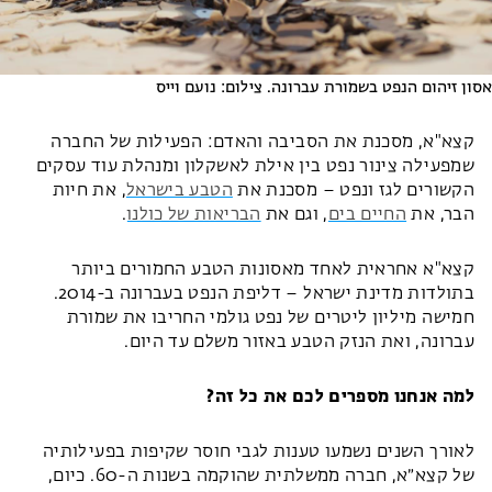
אסון זיהום הנפט בשמורת עברונה. צילום: נועם וייס
קצא"א, מסכנת את הסביבה והאדם: הפעילות של החברה
שמפעילה צינור נפט בין אילת לאשקלון ומנהלת עוד עסקים
הקשורים לגז ונפט – מסכנת את
הטבע בישראל
, את חיות
הבר, את
החיים בים
, וגם את
הבריאות של כולנו
.
קצא"א אחראית לאחד מאסונות הטבע החמורים ביותר
בתולדות מדינת ישראל – דליפת הנפט בעברונה ב-2014.
חמישה מיליון ליטרים של נפט גולמי החריבו את שמורת
עברונה, ואת הנזק הטבע באזור משלם עד היום.
למה אנחנו מספרים לכם את כל זה?
לאורך השנים נשמעו טענות לגבי חוסר שקיפות בפעילותיה
של קצא״א, חברה ממשלתית שהוקמה בשנות ה-60. כיום,