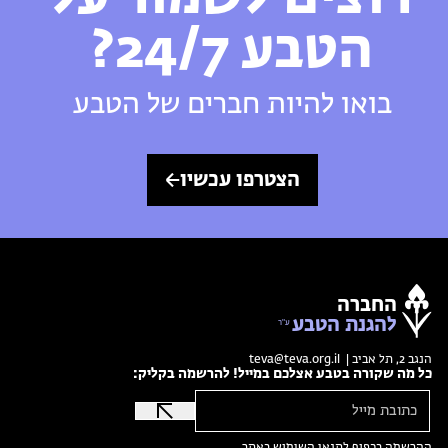
הטבע 24/7?
בואו להיות חברים של הטבע
הצטרפו עכשיו
החברה
להגנת הטבע
הנגב 2, תל אביב |
teva@teva.org.il
כל מה שקורה בטבע אצלכם במייל! להרשמה בקליק:
ההרשמה בכפוף ל
תנאי השימוש
באתר