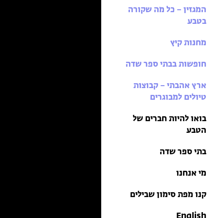
בתי ספר שדה
המגזין – כל מה שקורה
טיולים למבוגרים: ארץ
בטבע
אהבתי
מחנות קיץ
מחנות קיץ
חופשות בבתי ספר שדה
ארץ אהבתי – קבוצות
טיולים למבוגרים
בואו להיות חברים של
הטבע
בתי ספר שדה
מי אנחנו
קנו מפת סימון שבילים
English