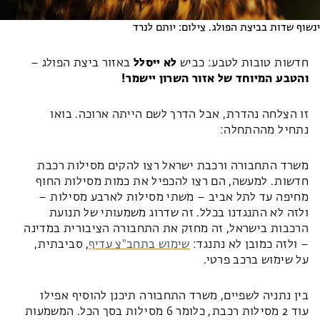
ינשוף שדות בביצת הפולג. צילום: יותם לנרד
חדשות טובות לטבע: כביש
לא ייסלל
באזור ביצת הפולג –
והטבע המיוחד של אזור השרון יישמר!
זו הצלחה נהדרת, אבל הדרך לשם הייתה ארוכה. בואו
נתחיל מההתחלה:
משרד התחבורה ורכבת ישראל רצו להקים מסילות רכבת
חדשות. למעשה, הם רצו להכפיל את כמות מסילות החוף
מחיפה עד לתל אביב – משתי מסילות לארבע מסילות –
ולזה לא התנגדנו בכלל. זה שדרוג משמעותי של תנועת
הרכבות בישראל, זה מחזק את התחבורה הציבורית במדינה
– ולזה כמובן לא נתנגד:
שימוש בתחב"צ עדיף
, סביבתית,
על שימוש ברכב פרטי.
בין נתניה לשפיים, משרד התחבורה תיכנן להוסיף אפילו
עוד 2 מסילות רכבת, כלומר 6 מסילות בסך הכל. המשמעות