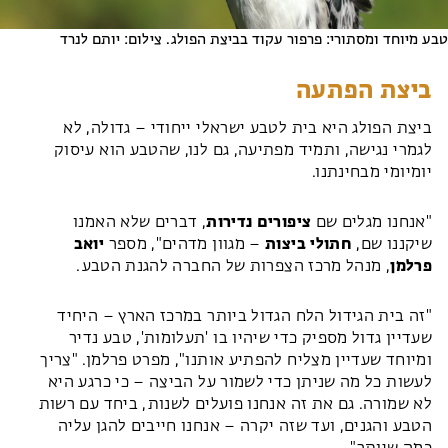
טבע מיוחד ומסתורי: פרפור עקוד בביצת הפולג. צילום: יותם לנרד
ביצת הפתעה
ביצת הפולג היא בית לטבע ישראלי ייחודי – גדולה, לא
לגמרי נגישה, ותמיד מפתיעה, גם לנו, שהטבע הוא עיסוק
יומיומי מבחינתנו.
"אנחנו מגלים שם
ציפורים נדירות
, דברים שלא האמנו
שיקננו שם,
חתולי ביצות
– מגוון מדהים", מספר
יואב
פרלמן
, מנהל מרכז הצפרות של החברה להגנת הטבע.
"זה בית הגידול הלח הגדול ביותר במרכז הארץ – היחיד
שעדיין גדול מספיק כדי שיהיו בו 'תעלומות', טבע נדיר
ומיוחד שעדיין מצליח להפתיע אותנו", מפרט פרלמן. "צריך
לעשות כל מה שניתן כדי לשמור על הביצה – כי כרגע היא
לא שמורה. גם את זה אנחנו פועלים לשנות, ביחד עם רשות
הטבע והגנים, ועד שזה יקרה – אנחנו חייבים להגן עליה