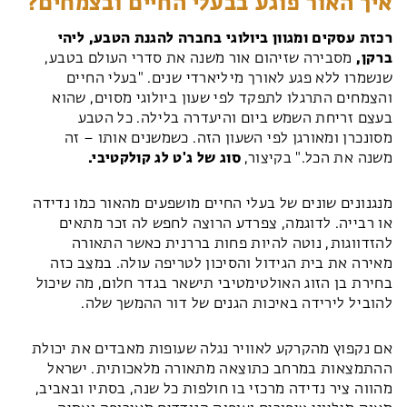
איך האור פוגע בבעלי החיים ובצמחים?
רכזת עסקים ומגוון ביולוגי בחברה להגנת הטבע, ליהי
ברקן,
מסבירה שזיהום אור משנה את סדרי העולם בטבע,
שנשמרו ללא פגע לאורך מיליארדי שנים. "בעלי החיים
והצמחים התרגלו לתפקד לפי שעון ביולוגי מסוים, שהוא
בעצם זריחת השמש ביום והיעדרה בלילה. כל הטבע
מסונכרן ומאורגן לפי השעון הזה. כשמשנים אותו – זה
משנה את הכל." בקיצור,
סוג של ג'ט לג קולקטיבי.
מנגנונים שונים של בעלי החיים מושפעים מהאור כמו נדידה
או רבייה. לדוגמה, צפרדע הרוצה לחפש לה זכר מתאים
להזדווגות, נוטה להיות פחות בררנית כאשר התאורה
מאירה את בית הגידול והסיכון לטריפה עולה. במצב כזה
בחירת בן הזוג האולטימטיבי תישאר בגדר חלום, מה שיכול
להוביל לירידה באיכות הגנים של דור ההמשך שלה.
אם נקפוץ מהקרקע לאוויר נגלה שעופות מאבדים את יכולת
ההתמצאות במרחב כתוצאה מתאורה מלאכותית. ישראל
מהווה ציר נדידה מרכזי בו חולפות כל שנה, בסתיו ובאביב,