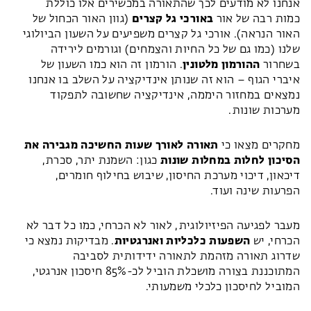
אנחנו לא מודעים לכך שהתאורה במכשירים אלו כוללת
כמות רבה של אור
באורכי גל קצרים
(גוון האור הכחול של
האור הנראה). אורכי גל קצרים משפיעים על השעון הביולוגי
שלנו (כמו גם של כל החיות והצמחים) וגורמים לירידה
בשחרור
ההורמון מלטונין
. הורמון זה הוא כמו השעון של
איברי הגוף – הוא זה שנותן אינדיקציה על השלב בו אנחנו
נמצאים במחזור היממה, אינדיקציה שחשובה לתפקוד
מערכות שונות.
מחקרים מצאו כי
תאורה לאורך שעות החשיכה מגבירה את
הסיכון לחלות במחלות שונות
כגון: השמנת יתר, סכרת,
דיכאון, דיכוי מערכת החיסון, שיבוש בחילוף חומרים,
הפרעות שינה ועוד.
מעבר לפגיעה הפיזיולוגית, לאור לא הכרחי, כמו כל דבר לא
הכרחי, יש
השפעות כלכליות ואנרגטיות
. מבדיקות נמצא כי
שדרוג תאורה מזהמת לתאורה ידידותית לסביבה
המתוכננת בצורה מושכלת הוביל לכ-85% חיסכון אנרגטי,
המוביל לחיסכון כלכלי משמעותי.