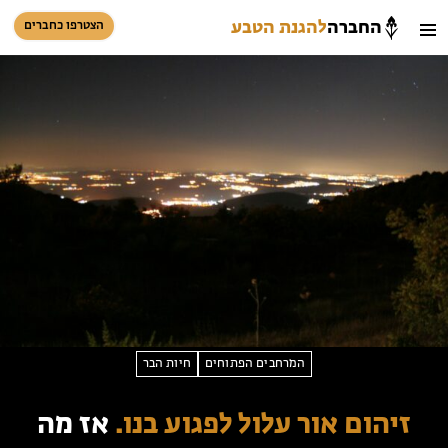
החברה
להגנת הטבע
הצטרפו כחברים
חיפוש
כניסת חברים
סל קניות
הזמינו פעילויות וטיולים מודרכים
הזמינו פעילויות וטיולים מודרכים
המרחבים הפתוחים
חיות הבר
בתי ספר שדה
זיהום אור עלול לפגוע בנו.
אז מה
טיולים למבוגרים: ארץ אהבתי
המגזין – כל מה שקורה בטבע