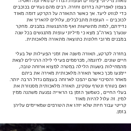
מאות מיליוני ציפורים ועופות הנודדים מאירופה ואסיה
בצפון לאפריקה בדרום וחזרה. רבים מהם נעזרים בכוכבים
כדי לנווט ליעד. אך כאשר התאורה על הקרקע דומה מאוד
לכוכבים – העופות מתבלבלים, עלולים להאריך את
נדידתם, למות מתשישות ואף מהתנגשות במבנים. מחקר
שנערך בארה"ב מצא כי מיליוני עופות מתנגשים בכל שנה
במבנים מרובי חלונות כתוצאה מתאורה מלאכותית.
בחזרה לקרקע, תאורה משנה את זמני הפעילות של בעלי
חיים שונים. לדוגמה, מכרסמים פעילי לילה הרגילים
לצאת
מהמחילות בשעות הלילה במטרה למצוא ארוחה טובה,
יימנעו מכך כאשר תאורה מלאכותית מאירה את
ביתם
מאחר והסיכוי שהם יהפכו לארוחה בעצמם גדול הרבה יותר.
ואם בטורף ונטרף עסקינן, תאורה
מלאכותית מסנוורת את
בעלי החיים , כשמשך הזמן בו הראייה נפגעת משתנה ממין
למין. זה עלול להיות מאוד
קריטי עבור חיות שלא יזהו את הטורפים שמאיימים עליהן
בזמן.