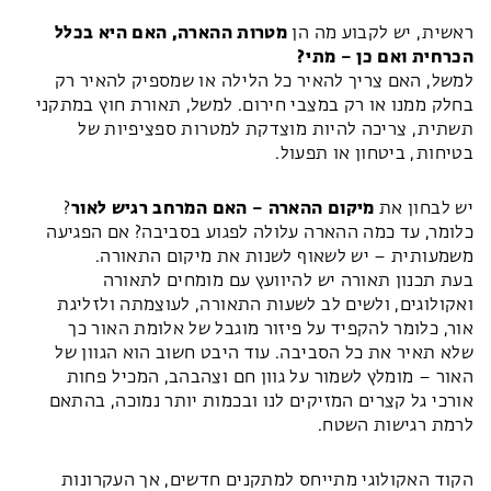
ראשית, יש לקבוע מה הן
מטרות ההארה, האם היא בכלל
הכרחית ואם כן – מתי?
למשל, האם צריך להאיר כל הלילה או שמספיק להאיר רק
בחלק ממנו או רק במצבי חירום. למשל, תאורת חוץ במתקני
תשתית, צריכה להיות מוצדקת למטרות ספציפיות של
בטיחות, ביטחון או תפעול.
יש לבחון את
מיקום ההארה – האם המרחב רגיש לאור
?
כלומר, עד כמה ההארה עלולה לפגוע בסביבה? אם הפגיעה
משמעותית – יש לשאוף לשנות את מיקום התאורה.
בעת תכנון תאורה יש להיוועץ עם מומחים לתאורה
ואקולוגים, ולשים לב לשעות התאורה, לעוצמתה ולזליגת
אור, כלומר להקפיד על פיזור מוגבל של אלומת האור כך
שלא תאיר את כל הסביבה. עוד היבט חשוב הוא הגוון של
האור – מומלץ לשמור על גוון חם וצהבהב, המכיל פחות
אורכי גל קצרים המזיקים לנו ובכמות יותר נמוכה, בהתאם
לרמת רגישות השטח.
הקוד האקולוגי מתייחס למתקנים חדשים, אך העקרונות