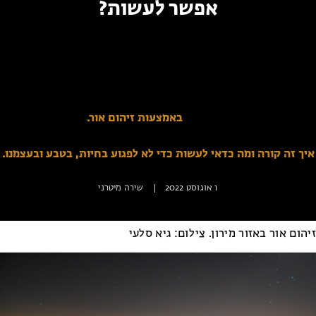
אפשר לעשות?
מחנות קיץ
מחנות קיץ
לכולנו הייתה הזדמנות לצפות במעמקי היקום בעזרת התמונות
שפרסמה סוכנות החלל נאס"א – תמונות מהפנטות שעושות חשק
חופשות בבתי ספר שדה
להפוך אותן לשומר מסך ולהסתכל לשמיים בפליאה כל היום.
ארץ אהבתי – קבוצות טיולים למבוגרים
כל כך הרבה קסם מסתתר שם למעלה, אבל אנחנו מרחיקים אותו
מאיתנו –
באמצעות זיהום אור.
איך זה קורה ומה כדאי לעשות כדי לא לפגוע בחיות, בטבע ובעצמנו.
1 אוגוסט 2022
|
שירה מיטרני
זיהום אור באזור מירון. צילום: גיא סלעי