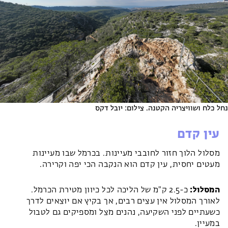
נחל כלח ושוויצריה הקטנה. צילום: יובל דקס
עין קדם
מסלול הלוך חזור לחובבי מעיינות. בכרמל שבו מעיינות
מעטים יחסית, עין קדם הוא הנקבה הכי יפה וקרירה.
המסלול:
כ-2.5 ק"מ של הליכה לכל כיוון מטירת הכרמל.
לאורך המסלול אין עצים רבים, אך בקיץ אם יוצאים לדרך
כשעתיים לפני השקיעה, נהנים מצל ומספיקים גם לטבול
במעיין.