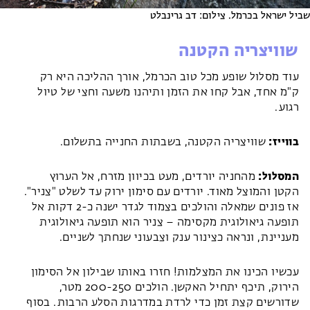
שביל ישראל בכרמל. צילום: דב גרינבלט
שוויצריה הקטנה
עוד מסלול שופע מכל טוב הכרמל, אורך ההליכה היא רק
ק"מ אחד, אבל קחו את הזמן ותיהנו משעה וחצי של טיול
רגוע.
בווייז:
שוויצריה הקטנה, בשבתות החנייה בתשלום.
המסלול:
מהחניה יורדים, מעט בכיוון מזרח, אל הערוץ
הקטן והמוצל מאוד. יורדים עם סימון ירוק עד לשלט "צניר".
אז פונים שמאלה והולכים בצמוד לגדר ישנה כ-2 דקות אל
תופעה גיאולוגית מקסימה – צניר הוא תופעה גיאולוגית
מעניינת, ונראה כצינור ענק וצבעוני שנחתך לשניים.
עכשיו הכינו את המצלמות! חזרו באותו שבילון אל הסימון
הירוק, תיכף יתחיל האקשן. הולכים 200-250 מטר,
שדורשים קצת זמן כדי לרדת במדרגות הסלע הרבות. בסוף