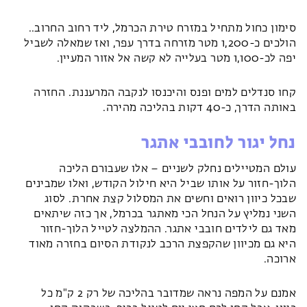
סימון כחול מתחיל במזרח טירת הכרמל, ליד רחוב החרוב..
הולכים כ-1,200 מטר מזרחה בדרך עפר, ואז שמאלה לשביל
יפה לכ-1,100 מטר בעלייה לא קשה אל אזור המעיין.
קחו סנדלים למים ופנס והיכנסו לנקבה המרעננת. החזרה
באותה הדרך, כ-40 דקות בהליכה מהירה.
נחל יגור לחובבי אתגר
עולם המטיילים נחלק לשניים – אלו שעבורם הליכה
הלוך-חזור על אותו שביל היא חילול הקודש, ואלו שמבינים
שבכל כיוון רואים וחשים את המסלול קצת אחרת. לסוג
השני נמליץ על הנחל הכי מאתגר בכרמל, אך כזה שיתאים
מאד גם לילדים חובבי אתגר. ההמלצה לטייל הלוך-חזור
היא גם מכיוון שהקפצת הרכב לנקודת הסיום בחזרה מאוד
ארוכה.
אמנם על המפה נראה שמדובר בהליכה של רק 2 ק"מ כל