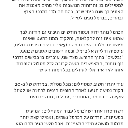
למטיילים בו, והרוחות הנושבות אליו מהים מצננות את
האוויר כך שגם בימי שרב, בהם חם מדי במרכז הארץ
ובהרים, בכרמל נעים לטייל.
הכרמל נותר ירוק ועטור חורש ים תיכוני גם הודות לכך
שהוא אינו נוח לחקלאות, וחלקים ממנו כמעט שאינם
מיושבים. מלבד העיר חיפה נמצאים בו שני כפרים גדולים,
עוספיה ודליית אל כרמל, וכמה יישובים קטנים שכמעט
"נבלעים" בתוך החורש. מצד שני, עוברים בו כבישים ודרכי
נוף נוחות, המאפשרים הגעה קרובה לכל מסלול והופכות
אותו לאר אידיאלי לטיולים בכל רמות הקושי.
עוד יתרון חשוב למטיילים: מכל מסלול, במרחק של כ-20
דקות נסיעה תגיעו לאחד החופים היפים לרחצה או לטיול
שקיעה – בחיפה, החותרים, עתלית, נווה-ים ועוד.
רק חיסרון אחד יש לכרמל עבור המטיילים: המיעוט
במעיינות. יורדים על הכרמל גשמים, ואפילו קצת יותר
מרמות מנשה עתירי המעיינות. אבל סלעי הגיר מהם הוא