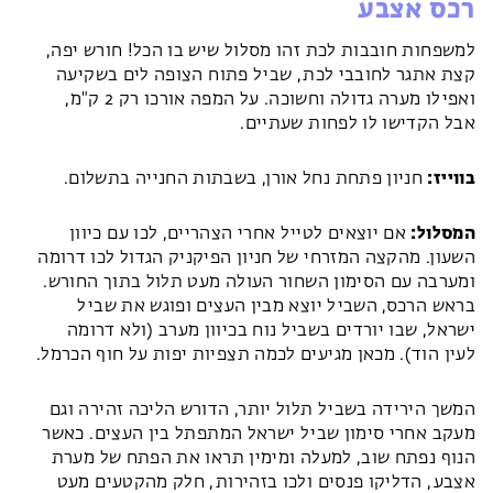
רכס אצבע
למשפחות חובבות לכת זהו מסלול שיש בו הכל! חורש יפה,
קצת אתגר לחובבי לכת, שביל פתוח הצופה לים בשקיעה
ואפילו מערה גדולה וחשוכה. על המפה אורכו רק 2 ק"מ,
אבל הקדישו לו לפחות שעתיים.
בווייז:
חניון פתחת נחל אורן, בשבתות החנייה בתשלום.
המסלול:
אם יוצאים לטייל אחרי הצהריים, לכו עם כיוון
השעון. מהקצה המזרחי של חניון הפיקניק הגדול לכו דרומה
ומערבה עם הסימון השחור העולה מעט תלול בתוך החורש.
בראש הרכס, השביל יוצא מבין העצים ופוגש את שביל
ישראל, שבו יורדים בשביל נוח בכיוון מערב (ולא דרומה
לעין הוד). מכאן מגיעים לכמה תצפיות יפות על חוף הכרמל.
המשך הירידה בשביל תלול יותר, הדורש הליכה זהירה וגם
מעקב אחרי סימון שביל ישראל המתפתל בין העצים. כאשר
הנוף נפתח שוב, למעלה ומימין תראו את הפתח של מערת
אצבע, הדליקו פנסים ולכו בזהירות, חלק מהקטעים מעט