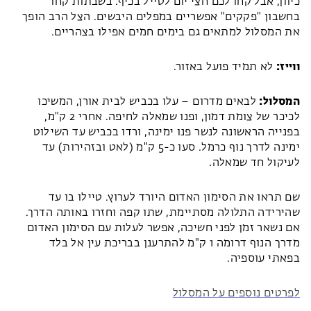
כיוון, אבל קחו לכם חצי יום לטייל בכיף. בשבתות קחו
בחשבון "פקקים" אפשריים במפלים היבשים. הצל הרב הופך
את המסלול למתאים גם בימים חמים אפילו בצהריים.
ווייז:
לא תמיד פועל באזור.
המסלול:
לבאים מדרום – עלו בכביש לבית אורן, המשיכו
לכיכר של צומת דמון, ופנו שמאלה לחיפה. אחרי 2 ק"מ,
בפנייה הראשונה לנשר פנו ימינה, ורדו בכביש עד השילוט
ימינה לדרך נוף כרמל. סעו כ-5 ק"מ (לאט ובזהירות) עד
לעיקול חד שמאלה.
שם תראו את הסימון האדום היורד לערוץ. טיילו בו עד
שהירידה התלולה מסתיימת, שתו קפה וחזרו באותה הדרך.
אם נשאר זמן לפני חשיכה, אפשר לעלות עם הסימון האדום
מדרך הנוף דרומה 1 ק"מ להתרענן בבריכת עין אל בלד
בפאתי עוספיה.
לפרטים נוספים על המסלול