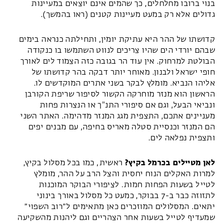
בנוי ברובו מחלחלים, כך שהמים אינם יוצאים במעיינות
גדולים אלא רק במעט מעיינות קטנים (ראו בהמשך).
קדושתו של ההר היא עתיקת יומין, ותחילתה כנראה בימים
שבהם יורדי הים שהיו צריכים לנווט השתמשו בו כנקודה
הבולטת למרחוק. אין עוד הר בגובה כזה הצמוד לים לאורך
חופי ישראל ולבנון. מאוחר יותר דבקה בהר קדושתו של
אליהו הנביא. מומלץ לבקר בשני אתרים המוקדשים לו.
הראשון הוא מנזר מוחרקה הקשור לסיפור שריפת הקורבן
ונביאי הבעל, וגם אם סיפורי התנ"ך או הנצרות פחות
מעניינים אתכם, התצפית מגג המנזר מדהימה. האתר השני
הם המנזר וכנסיית סטלה מאריס בחיפה, עם מבנים יפים
ותצפית נפלאה לים.
לאן מטיילים בכרמל בקיץ?
ראשית, כמו בכל מסלול בקיץ,
למרות האקלים הנוח יחסית והצל הרב על ההר, מומלץ
לטייל בשעות הפחות חמות. לציפורי הבוקר המוכנות
לתזוזה כבר ב-7 בבוקר, כמעט כל מסלול באורך בינוני
יתאים. המסלולים המוזכרים כאן מתאימים ל״רוב השפוי״
שמעדיף לטייל בשעות אחר הצהריים וגם ליהנות מהשקיעה