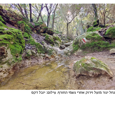
נחל יגור מוצל וירוק אחרי גשמי החורף. צילום: יובל דקס