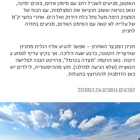
האקשן, מגיעים לשביל רחב עם סימון אדום, פונים ימינה,
וכאן כנראה ששוב תוציאו את המצלמות, עם הנוף של
המצוק היפה מעל נחל כלח הירוק ואל הים. אחרי כחצי ק"מ
של עלייה לא קשה עם הסימון האדום, מגיעים בחזרה
לחניון.
חניון המבצר האחרון – אפשר להגיע אליו רגלית מחניון
שוויצריה הקטנה, כרבע שעה הליכה. אך בקיץ עדיף לנסוע 2
דקות. כאן הוקמה "מצדה בכרמל", פרויקט הכנה לפלישה
הנאצית (שלא הגיעה למזלנו). חוץ מההיסטוריה, לילדים יש
כאן הזדמנות להתרוצץ בתעלות.
לפרטים נוספים על המסלול