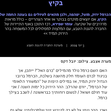
בקיץ
מחנות קיץ
מחנות קיץ
הכרמל ירוק, מוצל, יפהפה, ולכן מתאים לטיולים גם בעונה החמה של
חופשות בבתי ספר שדה
הקיץ,
אם יוצאים מוקדם בבוקר או אחר הצהריים – כולל מראות
מרהיבים של שקיעה.
עומר שפירא,
רכז התוכן באגף התיירות של
החברה להגנת הטבע, עם המלצות למסלולים לכל המשפחה בהר
ארץ אהבתי – קבוצות טיולים למבוגרים
הירוק תמיד >>
3 יוני 2024
|
מערכת החברה להגנת הטבע
מערת אצבע. צילום: יובל דקס
האם השם כרמל נולד מהמילים "כרם האל"? ייתכן, אך
בניגוד לכרם העומד חלק מהשנה בשלכת, הכרמל ברובו
הגדול ירוק תמיד, או במילים היפות של "המשורר הלאומי
של הכרמל", יורם טהרלב: ההר הירוק כל ימות השנה / אני
עוד חולם ושואל / לנשום רוחותיך כבראשונה / לשכב בצילך
כרמל.
ואכן, ההר נותן צל לא רק לקיבוץ יגור שלמרגלותיו, אלא גם