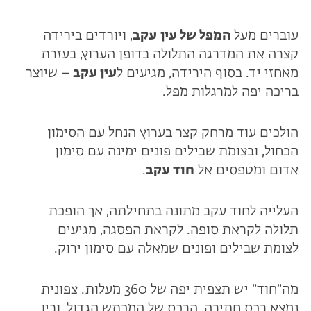
עוברים מעל
המפל של עין
עקב
, ויורדים בירידה
קצרה את המדרגה התלולה בדופן הערוץ, בעזרת
מאחזי יד. בסוף הירידה, מגיעים ל
עין עקב
– שיוצר
בריכה יפה למרגלות מפל.
הולכים עוד מרחק קצר בערוץ הנחל עם הסימון
הכחול, ובצומת שבילים פונים ימינה עם סימון
אדום ומטפסים אל
חוד עקב
.
העלייה לחוד עקב מתונה בתחילתה, אך הופכת
תלולה לקראת סופה. לקראת הפסגה, מגיעים
לצומת שבילים ופונים שמאלה עם סימון ירוק.
מה״חוד״ יש תצפית יפה של 360 מעלות. צפונית
נמצא רכס חתירה, הרכס של המכתש הגדול, ובין