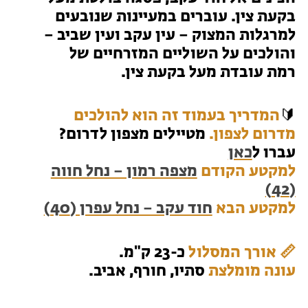
בקעת צין. עוברים במעיינות שנובעים
טיולים למבוגרים: ארץ אהבתי
המגזין – כל מה שקורה בטבע
למרגלות המצוק – עין עקב ועין שביב –
והולכים על השוליים המזרחיים של
מחנות קיץ
מחנות קיץ
רמת עובדת מעל בקעת צין.
חופשות בבתי ספר שדה
🔰
המדריך בעמוד זה הוא להולכים
מדרום לצפון.
מטיילים מצפון לדרום?
ארץ אהבתי – קבוצות טיולים למבוגרים
עברו ל
כאן
למקטע הקודם
מצפה רמון – נחל חווה
(42)
למקטע הבא
חוד עקב – נחל עפרן (40)
📏 אורך המסלול
כ-23 ק"מ.
עונה מומלצת
סתיו, חורף, אביב.