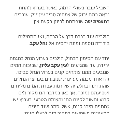
השביל עובר בשולי הרמה, כאשר בערוץ מתחת
נראה כתם ירוק של צמחיה סביב עין זיק. עוברים
ב
תצפית יפה
שנפתחת לכיוון בקעת צין.
הולכים עוד כברת דרך על הרמה, ואז מתחילים
בירידה נוספת ומונה יחסית אל
נחל עקב
.
יחד עם הסימון הכחול, הולכים בערוץ הנחל במגמת
ירידה, עד שמגיעים ל
עין עקב עליון
, שבזכות המים
שנובעים ממנו צומחים קנים בערוץ הנחל סביבו.
זהו אחד מכמה מעיינות שנובעים בערוצי הנחלים
שהתחתרו בחלק זה של רמת עבדת. המים מליחים
ושפיעתם נמוכה, אך כאן במדבר הם מקור מים
קבוע וחשוב לקיום החי והצומח הטבעי. בערוץ יש
צמחיית מים: קנים, אשל, סמר ועוד מינים.
המעיינות משמשים כמקור מים לבעלי חיים: