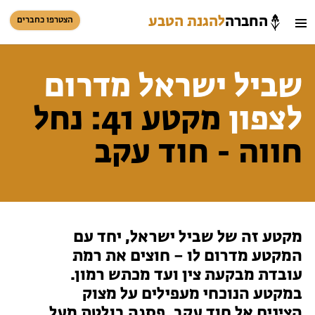
החברה
להגנת הטבע
הצטרפו כחברים
חיפוש
כניסת חברים
שביל ישראל מדרום
סל קניות
לצפון
מקטע 41: נחל
הזמינו פעילויות וטיולים מודרכים
חווה - חוד עקב
מקטע זה של שביל ישראל, יחד עם
המקטע מדרום לו – חוצים את רמת
עובדת מבקעת צין ועד מכתש רמון.
הזמינו פעילויות וטיולים מודרכים
במקטע הנוכחי מעפילים על מצוק
הצינים אל חוד עקב, פסגה בולטת מעל
בתי ספר שדה