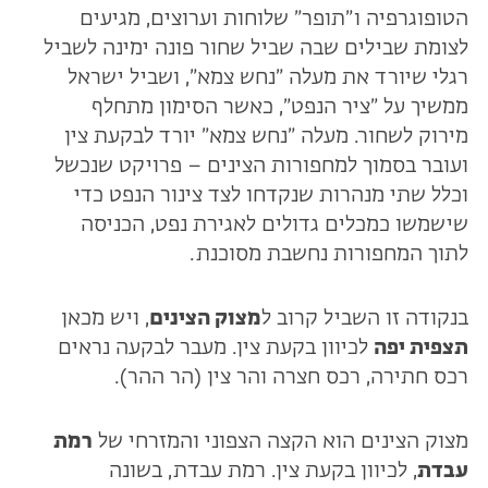
הטופוגרפיה ו״תופר״ שלוחות וערוצים, מגיעים
לצומת שבילים שבה שביל שחור פונה ימינה לשביל
רגלי שיורד את מעלה ״נחש צמא״, ושביל ישראל
ממשיך על ״ציר הנפט״, כאשר הסימון מתחלף
מירוק לשחור. מעלה ״נחש צמא״ יורד לבקעת צין
ועובר בסמוך למחפורות הצינים – פרויקט שנכשל
וכלל שתי מנהרות שנקדחו לצד צינור הנפט כדי
שישמשו כמכלים גדולים לאגירת נפט, הכניסה
לתוך המחפורות נחשבת מסוכנת.
בנקודה זו השביל קרוב ל
מצוק הצינים
, ויש מכאן
תצפית יפה
לכיוון בקעת צין. מעבר לבקעה נראים
רכס חתירה, רכס חצרה והר צין (הר ההר).
מצוק הצינים הוא הקצה הצפוני והמזרחי של
רמת
עבדת
, לכיוון בקעת צין. רמת עבדת, בשונה