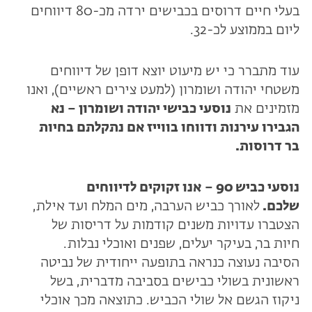
בעלי חיים דרוסים בכבישים ירדה מכ-80 דיווחים
ליום בממוצע לכ-32.
עוד מתברר כי יש מיעוט יוצא דופן של דיווחים
משטחי יהודה ושומרון (למעט צירים ראשיים), ואנו
מזמינים את
נוסעי כבישי יהודה ושומרון – נא
הגבירו עירנות ודווחו בווייז אם נתקלתם בחיות
בר דרוסות.
נוסעי כביש 90 –
אנו זקוקים לדיווחים
שלכם.
לאורך כביש הערבה, מים המלח ועד אילת,
הצטברו עדויות משנים קודמות על דריסות של
חיות בר, בעיקר יעלים, שפנים ואוכלי נבלות.
הסיבה נעוצה כנראה בתופעה ייחודית של נביטה
ראשונית בשולי כבישים בסביבה מדברית, בשל
ניקוז הגשם אל שולי הכביש. כתוצאה מכך אוכלי