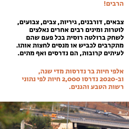
הרבים!
טיולים למבוגרים: ארץ אהבתי
המגזין – כל מה שקורה בטבע
צבאים, דורבנים, גיריות, צבים, צבועים,
מחנות קיץ
מחנות קיץ
לוטרות ומינים רבים אחרים נאלצים
לשחק ברולטה רוסית בכל פעם שהם
חופשות בבתי ספר שדה
מתקרבים לכביש או מנסים לחצות אותו.
לעיתים קרובות, הם נדרסים ואף מתים.
ארץ אהבתי – קבוצות טיולים למבוגרים
אלפי חיות בר נדרסות מדי שנה,
וב-2020 נדרסו 2,000 חיות לפי נתוני
רשות הטבע והגנים.