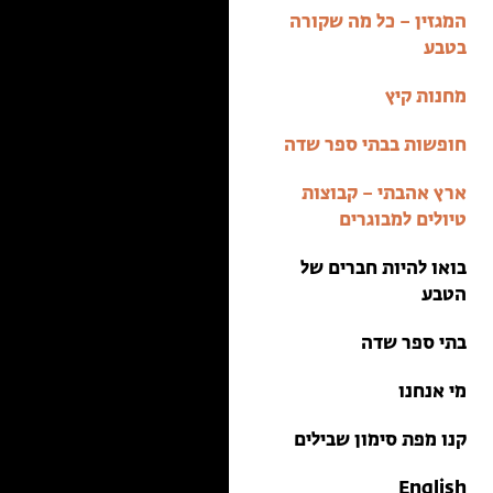
בתי ספר שדה
המגזין – כל מה שקורה
טיולים למבוגרים: ארץ
בטבע
אהבתי
מחנות קיץ
מחנות קיץ
חופשות בבתי ספר שדה
ארץ אהבתי – קבוצות
טיולים למבוגרים
בואו להיות חברים של
הטבע
בתי ספר שדה
מי אנחנו
קנו מפת סימון שבילים
English