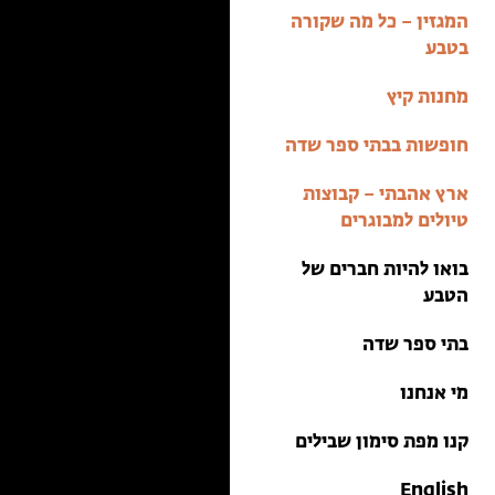
בתי ספר שדה
המגזין – כל מה שקורה
טיולים למבוגרים: ארץ
בטבע
אהבתי
מחנות קיץ
מחנות קיץ
חופשות בבתי ספר שדה
ארץ אהבתי – קבוצות
טיולים למבוגרים
בואו להיות חברים של
הטבע
בתי ספר שדה
מי אנחנו
קנו מפת סימון שבילים
English