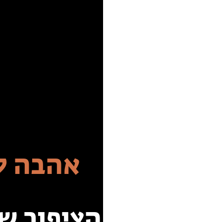
אהבה ל
הציפור ש