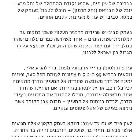
בבריכה של עין פית, שהוא נקודת ההתחלה של נחל פרע –
יובל של הבניאס (נחל חרמון) – תוכלו לטבול בעומק של
כמטר. סביבו יש עוד 6 מעיינות קטנים אחרים.
בעמק סביב יש שרידים מהכפר העלווי ששכן במקום עד
למלחמת ששת הימים – אחד משלושה כפרים עלווים שהיו
בגולן, יחד עם זעורה, שננטש גם הוא, ועג׳ר שנמצא על קו
הגבול בין ישראל ללבנון.
עין פית מסומן בווייז או בגוגל מפות. כדי להגיע אליו,
נוסעים בכביש 99 כ-2 ק"מ צפונית לצומת מפל סער, ופונים
ימינה אל דרך משובשת שיורדת אל המעיין. הדרך מתאימה
לכל כלי רכב, אך יש לנסוע בזהירות. אם תרגישו שהדרך
אינה מתאימה עבורכם, תוכלו להחנות את המכונית בצידי
הדרך, ולרדת בנוחות אל המעיין – מבנה אבן מקומר אשר
נימצא בצילם של אקליפטוסים ענקיים.
לעין פית יש גם צד עצוב: דווקא בעמק הקטן שאליו מגיעים
אלפי צבאים, חזירי בר, שועלים, דורבנים וחיות בר אחרות