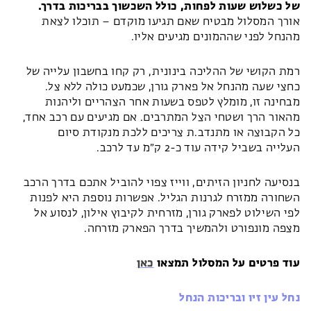
של כשלוש שעות לפחות, כולל השכשוך בבריכות בדרך.
אורך המסלול מבטיח שאם תגיעו מוקדם – תוכלו לצאת
מהנחל לפני שההמונים מגיעים אליו.
רמת הקושי של ההליכה בינונית, רק קחו בחשבון עלייה של
כחצי שעה מהנחל אל פארק גורן, שכמעט כולה ללא צל.
מבחינה זו, מומלץ לטפס בשעות אחר הצהריים וליהנות
מהאור הרך ושטחי הצל המתרבים. אם מגיעים עם רכב אחד,
כל הקבוצה או מתנדב.ת צריכים ללכת מנקודת סיום
העלייה בשביל קידה עוד כ-2 ק״מ עד לרכב.
בנסיעה לחניון הזיתים, ווייז צפוי להוביל אתכם בדרך הרכב
השחורה ממזרח לגרנות הגליל. אפשרות נוספת היא לפנות
לפי השילוט לפארק גורן, מזרחית לקיבוץ אילון, לנסוע אל
מצפה מונפורט ולהמשיך בדרך הפארק מזרחה.
עוד פרטים על המסלול תמצאו
כאן
נחל עין זיו ובריכות הנחל