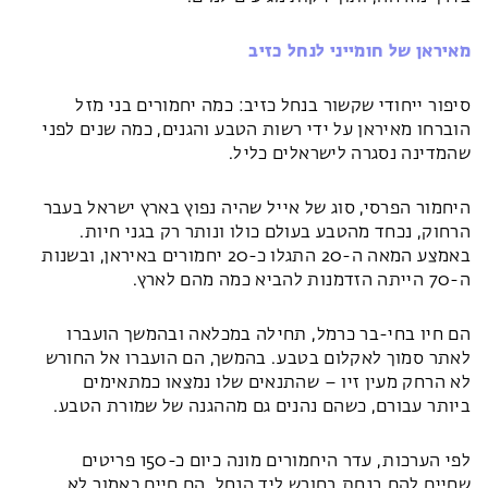
מאיראן של חומייני לנחל
כזיב
סיפור ייחודי שקשור בנחל כזיב: כמה יחמורים בני מזל
הוברחו מאיראן על ידי רשות הטבע והגנים, כמה שנים לפני
שהמדינה נסגרה לישראלים כליל.
היחמור הפרסי, סוג של אייל שהיה נפוץ בארץ ישראל בעבר
הרחוק, נכחד מהטבע בעולם כולו ונותר רק בגני חיות.
באמצע המאה ה-20 התגלו כ-20 יחמורים באיראן, ובשנות
ה-70 הייתה הזדמנות להביא כמה מהם לארץ.
הם חיו בחי-בר כרמל, תחילה במכלאה ובהמשך הועברו
לאתר סמוך לאקלום בטבע. בהמשך, הם הועברו אל החורש
לא הרחק מעין זיו – שהתנאים שלו נמצאו כמתאימים
ביותר עבורם, כשהם נהנים גם מההגנה של שמורת הטבע.
לפי הערכות, עדר היחמורים מונה כיום כ-150 פריטים
שחיים להם בנחת בחורש ליד הנחל. הם חיים כאמור לא