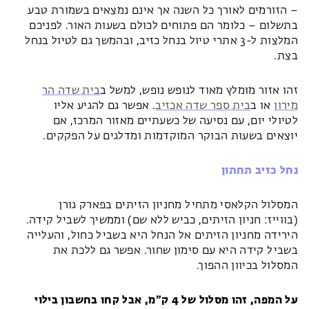
– הזורמים לאורך כל השנה אך אינם נמצאים בשמורת טבע
בתשלום – כלומר הם פתוחים לכולם בשעות האור. לפניכם
המלצות ל-3 אתרי טיול בנחל כזיב, ובהמשך גם לטיול בנחל
בצת.
זהו אזור מומלץ מאוד לנופש נופש, למשל ב
בית שדה הר
מירון
או ב
בית ספר שדה אכזיב
. אפשר גם להגיע אליו
לטיולי יום, עם נסיעה של כשעתיים מאזור המרכז, אם
יוצאים בשעות הבוקר המוקדמות ומדלגים על הפקקים.
נחל כזיב תחתון
המסלול הקלאסי מתחיל מחניון הזיתים בפארק גורן
(בווייז: חניון הזיתים, כביש ללא שם) וממשיך לשביל קידה.
הירידה מחניון הזיתים אל הנחל היא בשביל כחול, והעלייה
בשביל קידה היא עם סימון שחור. אפשר גם ללכת את
המסלול בכיוון ההפוך.
על המפה, זהו מסלול של 4 ק״מ, אבל קחו בחשבון בילוי