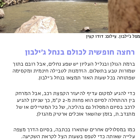
מפל ג׳ילבון. צילום: דודו קצין
רחצה חופשית לכולם בנחל ג׳ילבון
ברמת הגולן ובגליל העליון יש שפע נחלים, אבל רובם בתוך
שמורות טבע בתשלום. הזדמנות לטבילה חינמית ומקסימה
שפתוחה בכל שעות האור תמצאו בנחל ג׳ילבון.
כדי להגיע למקום עדיף להיעזר הקפצת רכב, אבל המרחק
בין ההתחלה לסיום הוא פחות מ-2 ק״מ, כך שניתן להגיע
לרכב בסיום המסלול גם בהליכה, של כל המטיילים או של
מתנדב.ת, בזמן שהשאר אוכלים ארטיק מהגזלן.
כמו במסלולים אחרים שתוארו בכתבה, בסיום הדרך מצפה
עלייה שאותה כדי לטפס בשעות הצל לקראת השקיעה.