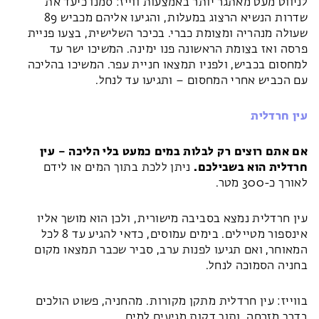
לניווט מעט מאתגר יותר באמצעות ווייז: סמנו כיעד את
שדרות הנשיא הרצוג במעלות, והגיעו אליהם מכביש 89
שעולה מנהריה ומצומת כברי. בכיכר השלישית, בצעו פניית
פרסה ואז בצומת הראשונה פנו ימינה. המשיכו ישר עד
למחסום בכביש, ולפניו תמצאו חניית עפר. המשיכו בהליכה
עם הכביש אחרי המחסום – ותגיעו עד לנחל.
עין חרדלית
אם אתם רוצים רק לבלות במים כמעט בלי הליכה – עין
חרדלית הוא בשבילכם.
ניתן ללכת בתוך המים או לידם
לאורך כ-300 מטר.
עין חרדלית נמצא בסביבה מישורית, ולכן הוא מושך אליו
אינספור מטיילים. בימים עמוסים, כדאי להגיע עד 8 לכל
המאוחר, ואם תגיעו לפנות ערב, סביר שכבר תמצאו מקום
בחניה הסמוכה לנחל.
בווייז: עין חרדלית מתקן מקורות. מהחניה, פשוט הולכים
בדרך מזרחה, ותוך דקות מגיעים למים.