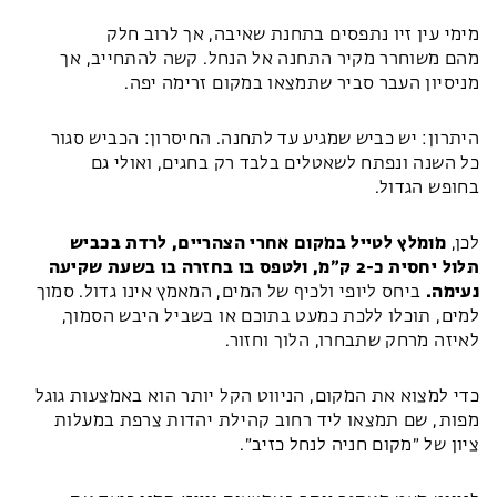
מימי עין זיו נתפסים בתחנת שאיבה, אך לרוב חלק
מהם משוחרר מקיר התחנה אל הנחל. קשה להתחייב, אך
מניסיון העבר סביר שתמצאו במקום זרימה יפה.
היתרון: יש כביש שמגיע עד לתחנה. החיסרון: הכביש סגור
כל השנה ונפתח לשאטלים בלבד רק בחגים, ואולי גם
בחופש הגדול.
לכן,
מומלץ לטייל במקום אחרי הצהריים, לרדת בכביש
תלול יחסית כ-2 ק״מ, ולטפס בו בחזרה בו בשעת שקיעה
נעימה.
ביחס ליופי ולכיף של המים, המאמץ אינו גדול. סמוך
למים, תוכלו ללכת כמעט בתוכם או בשביל היבש הסמוך,
לאיזה מרחק שתבחרו, הלוך וחזור.
כדי למצוא את המקום, הניווט הקל יותר הוא באמצעות גוגל
מפות, שם תמצאו ליד רחוב קהילת יהדות צרפת במעלות
ציון של ״מקום חניה לנחל כזיב״.