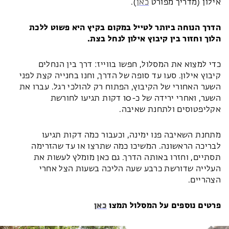
אילון (מדריך מפורט
כאן
).
הדרך הנוחה ביותר לטייל במקום בקיץ היא פשוט ללכת
הלוך וחזור בין קיבוץ אילון לנחל בצת.
כדי למצוא את המסלול, חפשו בווייז: דרך בין הנחלים
קיבוץ אילון. סעו עד סופה של הדרך, וחנו בחנייה קצת לפני
השער האחורי של הקיבוץ, הפתוח רק להולכי רגל. עברו את
השער, ואחרי ירידה של כ-10 דקות תגיעו לחורשת
אקליפטוסים ולתחנת שאיבה.
מתחנת השאיבה פנו ימינה, וכעבור כמה דקות תגיעו
לבריכה הראשונה. המשיכו כמה שתרצו או עד שהזרימה
תסתיים, וחזרו באותה הדרך. גם כאן מומלץ לעשות את
העלייה שדורשת כרבע שעה הליכה בשעות הצל אחרי
הצהריים.
פרטים נוספים על המסלול תמצו
כאן