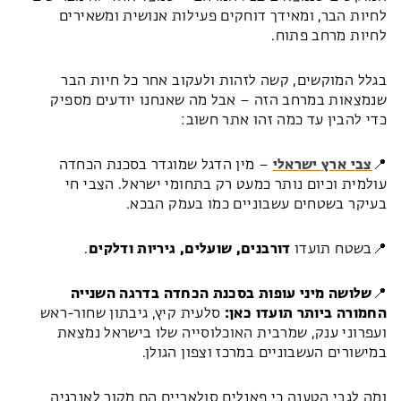
לחיות הבר, ומאידך דוחקים פעילות אנושית ומשאירים
לחיות מרחב פתוח.
בגלל המוקשים, קשה לזהות ולעקוב אחר כל חיות הבר
שנמצאות במרחב הזה – אבל מה שאנחנו יודעים מספיק
כדי להבין עד כמה זהו אתר חשוב:
📍
צבי ארץ ישראלי
– מין הדגל שמוגדר בסכנת הכחדה
עולמית וכיום נותר כמעט רק בתחומי ישראל. הצבי חי
בעיקר בשטחים עשבוניים כמו בעמק הבכא.
📍בשטח תועדו
דורבנים, שועלים, גיריות ודלקים
.
📍
שלושה מיני עופות בסכנת הכחדה בדרגה השנייה
החמורה ביותר תועדו כאן:
סלעית קיץ, גיבתון שחור-ראש
ועפרוני ענק, שמרבית האוכלוסייה שלו בישראל נמצאת
במישורים העשבוניים במרכז וצפון הגולן.
ומה לגבי הטענה כי פאנלים סולאריים הם מקור לאנרגיה