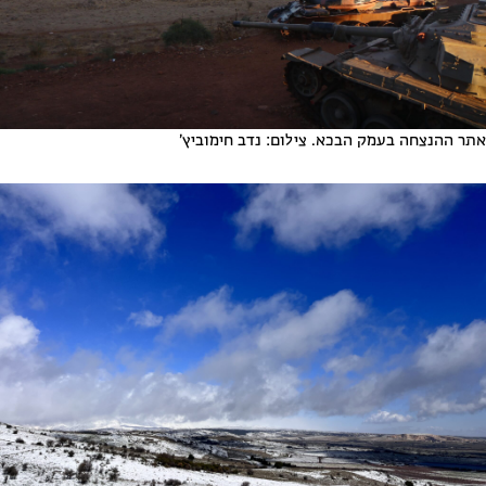
אתר ההנצחה בעמק הבכא. צילום: נדב חימוביץ׳