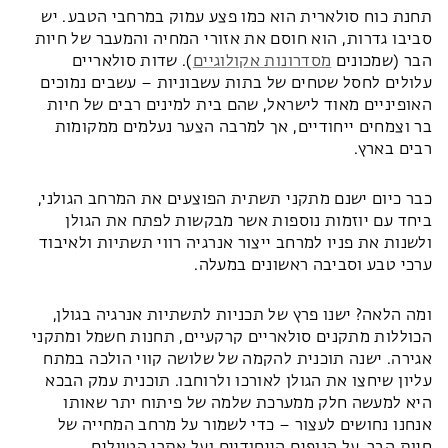
תחנת כוח סולארית הוא כמו פצע עמוק במרחבי הטבע. יש
סביבו גדרות, הוא חוסם את אזורי המחיה והמעבר של חיות
הבר (שמכונים
מסדרונות אקולוגיים
). שדות סולאריים
עלולים לחסל שטחים של בתות עשבוניות – עשבים נמוכים
האופיניים מאוד לישראל, שהם בית למינים רבים של חיות
בר וצמחים ייחודיים, אך למרבה הצער נעלמים ממקומות
רבים בארץ.
כבר כיום ישנם מתקני תשתית הפוצעים את המרחב הגולני,
ביחד עם יוזמות נוספות אשר מבקשות לפתח את הגולן
ולשנות את פניו למרחב ייצור אנרגיה רווי תשתיות ולאיבוד
ערכי טבע וסביבה ראשונים במעלה.
ומה הלאה? ישנו פרץ של תכניות לתשתיות אנרגיה בגולן,
הכוללות מתקנים סולאריים קרקעיים, תחנות חשמל ומתקני
אגירה. ישנה תוכנית להקמה של שלושה קווי הולכה במתח
עליון שיחצו את הגולן לאורכו ולרוחבו. תוכנית עמק הבכא
היא למעשה חלק ממערכת שלמה של פיתוח יתר שאותו
אנחנו נחושים לעצור – כדי לשמור על מרחב המחייה של