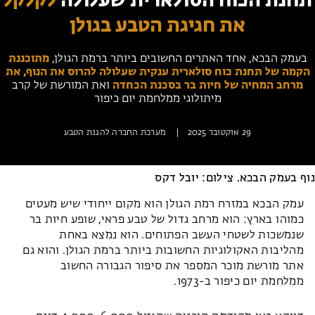
תחנת הכוח הסולארית שעלולה
לקלקל
מחנות קיץ
את חגיגת הטבע בגולן
מחנות קיץ
חופשות בבתי ספר שדה
בעמק הבכא, אחד האתרים החשובים ביותר ברמת הגולן,
מתוכננת
הקמה של תחנת כוח סולארית ענקית שעלולה להרוס את הנוף, את
מרחב המחיה של חיות בר בסכנת הכחדה
ואת המורשת של קרב
ארץ אהבתי – קבוצות טיולים למבוגרים
מיתולוגי ממלחמת יום כיפור
29 אוקטובר 2025
|
מערכת החברה להגנת הטבע
נוף בעמק הבכא. צילום: יובל דקס
עמק הבכא במזרח רמת הגולן הוא מקום ייחודי שיש מעטים
כמוהו בארץ: הוא מרחב גדול של טבע פראי, שופע חיות בר
שנמשכות לשטחי העשב הפתוחים. הוא נמצא באחת
מהליבות האקולוגיות החשובות ביותר ברמת הגולן. והוא גם
אתר מורשת מוכר המספר את סיפור הגבורה החשוב
ממלחמת יום כיפור ב-1973.