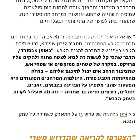
דווקא כאן מקודמת תוכנית שתגזול 4,000-6,000 דונם
מהמרחב הייחודי ותהפוך אותם לתחנת כוח סולארית
עמוסת תשתיות שתפגע אנושות במרחב ההיסטורי הזה,
שמהווה בית לעושר של מיני צומח ובעלי חיים.
״ישראל היא
מדינה קטנה וצפופה
והמשאב החסר ביותר הם
מרחבי הטבע הפתוחים
״, מסביר לירון שפירא, רכז שמירת
הטבע בצפון של החברה להגנת הטבע.
״באופן אבסורדי,
הדבר שהכי קל לעשות זה לבוא לשטח פתוח ולהקים עליו
פרויקט. במקרה של שטחים ממוקשים או שטחי אש,
שהציבור הרחב אינו יכול להיכנס אליהם – בחלק
מהמקומות הטבע פורח. היעלמות המרחבים הפתוחים היא
הפקטור שהכי משפיע על הפגיעה בצבאים, זאבים,
זוחלים, דורסים וחיות בר אחרות – וזה מה שעלול לקרות
בעמק הבכא״.
👈
צפו
בכתבה של ערוץ 13 על המאבק לשמירה על עמק
הבכא
הצטרפו לקריאה שתדרוש משרי