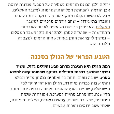
ירוקה ולכן הם גם תורמים לשמירה על הטבע? אנרגיה ירוקה
אכן תורמת להפחתת הפליטות שגורמות למשבר האקלים.
אבל לא כאשר הקמת מתקני אנרגיה ירוקה גורמת להרס
ואובדן בתי גידול – שהם גורמים מרכזיים ל
משבר
האקלים
. לא ייתכן כי בשם השאיפה לעבור לאנרגיות
מתחדשות – שנועדה למתן ולתקן את נזקי משבר האקלים
– נמשיך לייצר את אותן בעיות שהיוו גורמים למצב זה
מלכתחילה.
הטבע הפראי של הגולן בסכנה
רמת הגולן היא חגיגה: מרחב טבע וטיולים גדול, עשיר
ופראי שמושך רבבות מטיילים בהיקף שכמוהו קשה למצוא
בארץ.
יש בה נופים, חיות בר וצמחים במגוון אדיר ונפלא
והתיישבות כפרית מיוחדת. הגולן הוא ״אי ירוק״ לכל
הישראלים, שחיים בארץ שהופכת צפופה ובנויה יותר ויותר
מדי שנה. זהו מרחב מחייה למערכת אקולוגית שלמה
וייחודית, שיש בה נשרים, צבאים וזאבים, מפלים ומעיינות,
שטחי עשב ירוקים ויערות טבעיים.