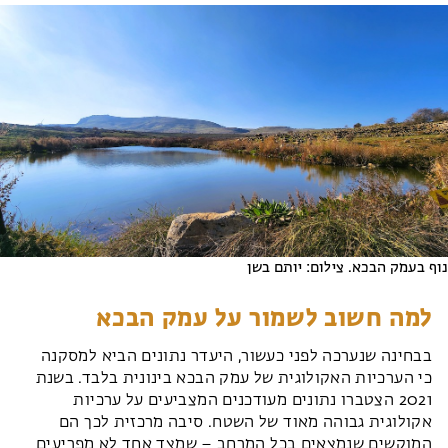
נוף בעמק הבכא. צילום: יותם בשן
למה חשוב לשמור על עמק הבכא
בבחינה שנערכה לפני כעשור, היעדר נתונים הביא למסקנה
כי הערכיות האקולוגית של עמק הבכא בינונית בלבד. בשנת
2021 הצטברו נתונים מעודכנים המצביעים על ערכיות
אקולוגית גבוהה מאוד של השטח. סיבה מרכזית לכך הם
המוקשים שנמצאים בכל המרחב – שמצד אחד לא מפריעים