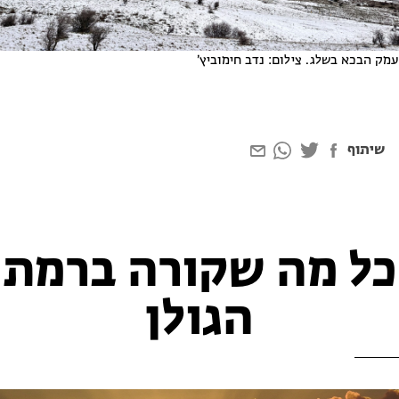
עמק הבכא בשלג. צילום: נדב חימוביץ׳
שיתוף
כל מה שקורה ברמת
הגולן