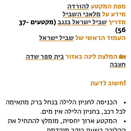
מפת המקטע
להורדה
מידע על
מלאכי השביל
מדריך
שביל ישראל בנגב
(מקטעים 37-
56)
העמוד הראשי של
שביל ישראל
🏡 המלצת לינה באזור
בית ספר שדה
חצבה
❗️חשוב לדעת
הכניסה לחניון הלילה בנחל ברק מתאימה
לכל רכב, בחניון הלילה אין מים.
המקטע ארוך יחסית, מומלץ להתחיל את
ההליכה בשעת בוקר מוקדמת.