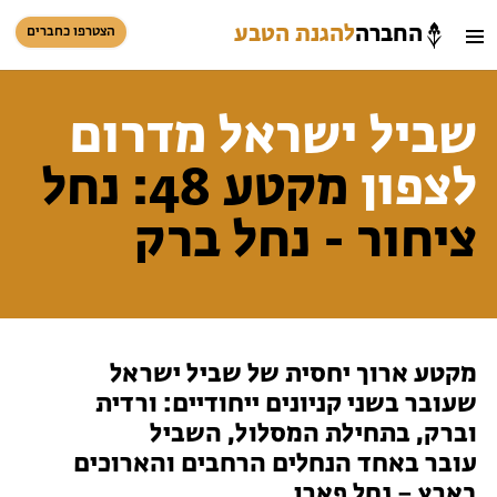
החברה
להגנת הטבע
הצטרפו כחברים
חיפוש
כניסת חברים
שביל ישראל מדרום
סל קניות
לצפון
מקטע 48: נחל
הזמינו פעילויות וטיולים מודרכים
ציחור - נחל ברק
מקטע ארוך יחסית של שביל ישראל
שעובר בשני קניונים ייחודיים: ורדית
וברק, בתחילת המסלול, השביל
הזמינו פעילויות וטיולים מודרכים
עובר באחד הנחלים הרחבים והארוכים
בארץ – נחל פארן.
בתי ספר שדה