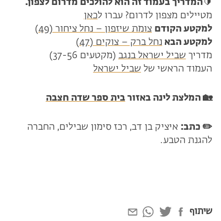
🔰
המדריך בעמוד זה הוא להולכים מדרום לצפון.
מטיילים מצפון לדרום? עברו ל
כאן
למקטע הקודם
צומת שיזפון – נחל ציחור (49)
למקטע הבא
נחל ברק – צוקים (47)
מדריך
שביל ישראל בנגב
(מקטעים 37-56)
העמוד הראשי של
שביל ישראל
🏡 המלצת לינה באזור
בית ספר שדה חצבה
✏️ כתב:
איציק בן דב, רכז סימון שבילים, החברה
להגנת הטבע.
שיתוף