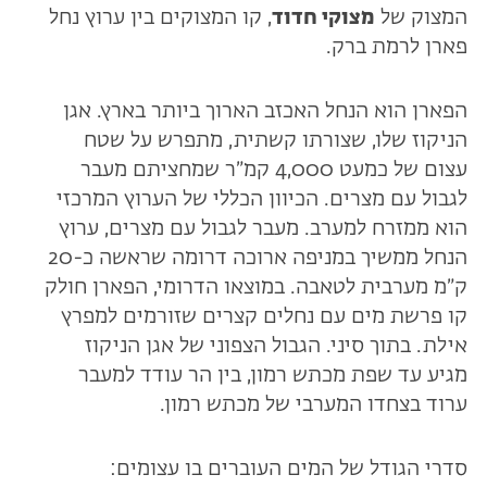
המצוק של
מצוקי חדוד
, קו המצוקים בין ערוץ נחל
פארן לרמת ברק.
הפארן הוא הנחל האכזב הארוך ביותר בארץ. אגן
הניקוז שלו, שצורתו קשתית, מתפרש על שטח
עצום של כמעט 4,000 קמ״ר שמחציתם מעבר
לגבול עם מצרים. הכיוון הכללי של הערוץ המרכזי
הוא ממזרח למערב. מעבר לגבול עם מצרים, ערוץ
הנחל ממשיך במניפה ארוכה דרומה שראשה כ-20
ק״מ מערבית לטאבה. במוצאו הדרומי, הפארן חולק
קו פרשת מים עם נחלים קצרים שזורמים למפרץ
אילת. בתוך סיני. הגבול הצפוני של אגן הניקוז
מגיע עד שפת מכתש רמון, בין הר עודד למעבר
ערוד בצחדו המערבי של מכתש רמון.
סדרי הגודל של המים העוברים בו עצומים: