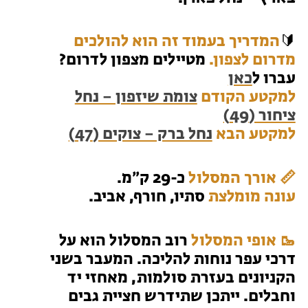
טיולים למבוגרים: ארץ אהבתי
המגזין – כל מה שקורה בטבע
🔰
המדריך בעמוד זה הוא להולכים
מחנות קיץ
מדרום לצפון.
מטיילים מצפון לדרום?
מחנות קיץ
עברו ל
כאן
למקטע הקודם
צומת שיזפון – נחל
חופשות בבתי ספר שדה
ציחור (49)
למקטע הבא
נחל ברק – צוקים (47)
ארץ אהבתי – קבוצות טיולים למבוגרים
📏 אורך המסלול
כ-29 ק״מ.
עונה מומלצת
סתיו, חורף, אביב.
🥾 אופי המסלול
רוב המסלול הוא על
דרכי עפר נוחות להליכה. המעבר בשני
הקניונים בעזרת סולמות, מאחזי יד
וחבלים. ייתכן שתידרש חציית גבים