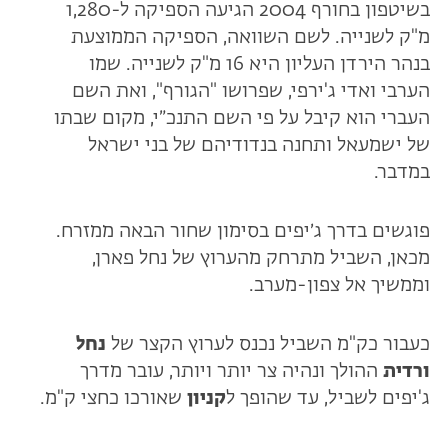
בשיטפון בחורף 2004 הגיעה הספיקה ל-1,280
מ"ק לשנייה. לשם השוואה, הספיקה הממוצעת
בנהר הירדן העליון היא 16 מ"ק לשנייה. שמו
הערבי ואדי ג'ירפי, שפרושו "הגורף", ואת השם
העברי הוא קיבל על פי השם התנכ״י, מקום שבתו
של ישמעאל ותחנה בנדודיהם של בני ישראל
במדבר.
פוגשים בדרך ג׳יפים בסימון שחור הבאה ממזרח.
מכאן, השביל מתרחק מהערוץ של נחל פארן,
וממשיך אל צפון-מערב.
כעבור כק"מ השביל נכנס לערוץ הקצר של
נחל
ורדית
ההולך ונהיה צר יותר ויותר, עובר מדרך
ג'יפים לשביל, עד שהופך ל
קניון
שאורכו כחצי ק"מ.