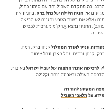
לאחר כ-6 ק"מ של הליכה בירידה מתונה בדרך
הרכב, בה מתקדם השביל יחד עם סימון כחול,
מגיעים אל
חניון הלילה של נחל ברק
. בחניון אין
מים (אלא אם רשות הטבע והגנים לא הביאה
עוקב). החניון נמצא 1.5 ק"מ מערבית לכביש
הערבה.
נקודות עניין לאורך המסלול
קניון ברק. רמת
ברק. קניון ורדית. נחל פארן ונחל ציחור.
📌
לרכישת אוגדן המפות של שביל ישראל
באיכות
הדפסה מעולה ובאריזה נוחה וקלילה
מפת המקטע
להורדה
מידע על
מלאכי השביל