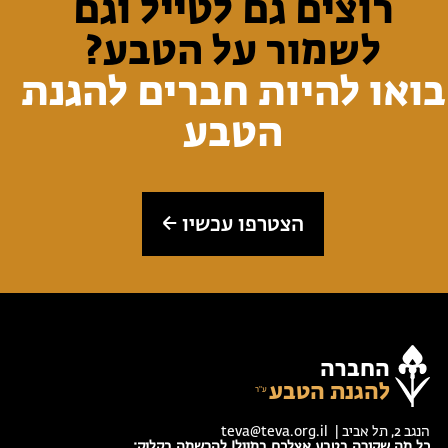
רוצים גם לטייל וגם
לשמור על הטבע?
בואו להיות חברים להגנת
הטבע
הצטרפו עכשיו
החברה
להגנת הטבע
הנגב 2, תל אביב |
teva@teva.org.il
כל מה שקורה בטבע אצלכם במייל! להרשמה בקליק: