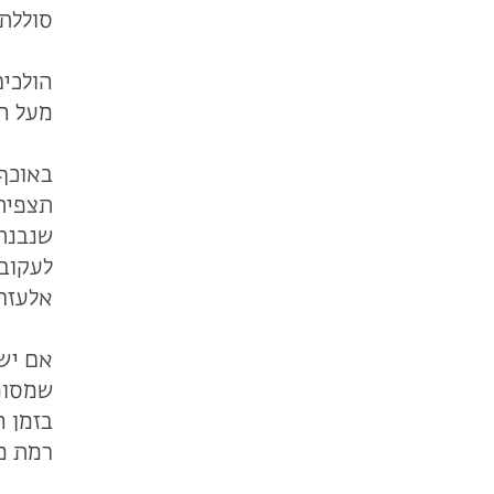
סוללת 
הולכים
מעל ה
באוכף 
תצפית 
שנבנתה
לעקוב 
אלעזר 
אם יש 
שמסומ
בזמן ה
רמת מ