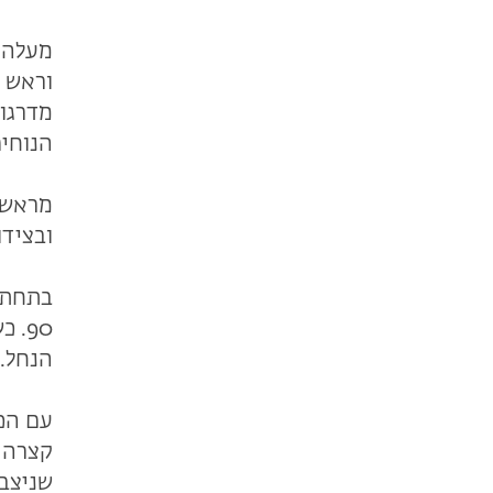
מעלה מ
מדרגות
הנוחים
מראש ה
ובצידו
בתחתית
90.
הנחל.
עם הכ
קצרה 
שניצב 