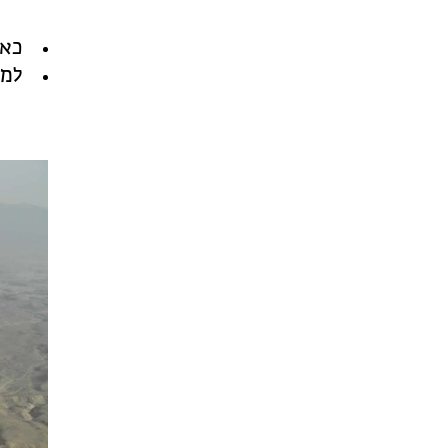
כאש
למע