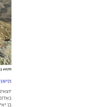
מקטע 33 בשביל ישראל. צילום: מרים בן דב
תיאור
יוצאים
באדום 
בן יאי