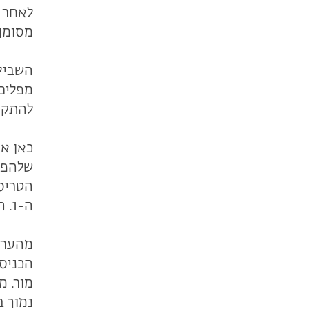
לאחר י
מסומן 
השביל 
מפלים.
להתקד
כאן אפ
שלהפסק
הטריס
ה-1. האורחות שמצפות ליהנות משירי הארוחה, תקפוצנה על כל פרור לחם או שארית של פרי.
מהערו
הכניס
מור. מ
נמוך ב