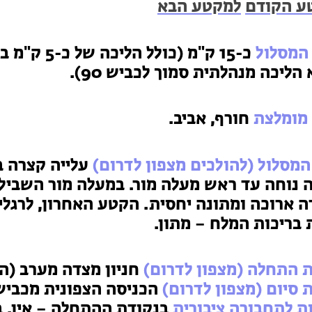
ע הקודם
למקטע הבא
המסלול
כ-15 ק"מ (כו
הליכה מנהלתית סמוך לכביש 90).
 מומלצת
חורף, אביב.
המסלול (להולכים מצפון לדרום)
עלייה קצרה ב
ה ארוכה ומתונה יחסית. הקטע האחרון, לרגל
 בריכות המלח – מתון.
 התחלה (מצפון לדרום)
חניון מצדה מערב (הס
 סיום (מצפון לדרום)
הכניסה הצפונית מכביש 90 למלונות עין בוק
ת לתחבורה ציבורית
בנקודת ההתחלה – אין. בנ