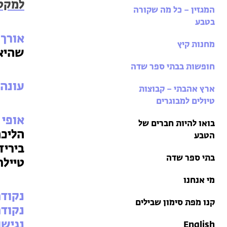
בתי ספר שדה
למקט
המגזין – כל מה שקורה
טיולים למבוגרים: ארץ
בטבע
אהבתי
אורך 
מחנות קיץ
מחנות קיץ
שהיא 
חופשות בבתי ספר שדה
עונה
ארץ אהבתי – קבוצות
טיולים למבוגרים
אופי 
בואו להיות חברים של
הטבע
ביריד
בתי ספר שדה
טיילת
מי אנחנו
נקודת
קנו מפת סימון שבילים
נקודת
נגישו
English