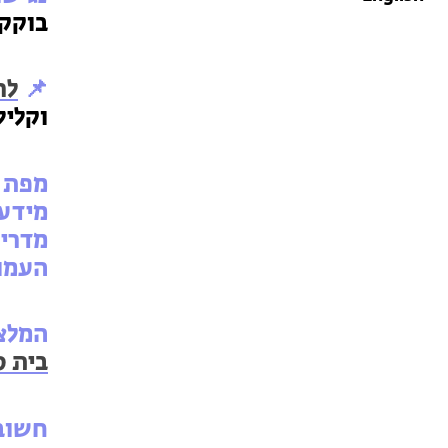
בוקק.
📌
לר
וקליל
מפת 
מידע
מדרי
העמו
המלצת
בית ס
חשוב