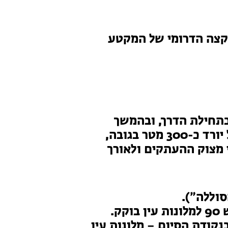
לל הליכה של כ-5 ק"מ בקצה הדרומי של המקטע
תחילת הדרך, ובהמשך
הליכה נוחה עד ראש מעלה מור. במעלה מור השביל יורד כ-300 מטר בגובה,
י מצוק ההעתקים ולאורך
וללה״).
ק.
קודת הסיום – מלונות עין