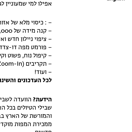
אפילו למי שמעוניין לגל
– : כיסוי מלא של אזור
– קנה מידה של 1:50,000
– ציפוי ניילון חדש ואי
– פורמט מפה דו-צדדי
– קיפול נוח, פשוט וקל
– תקריבים (Zoom-In) לאזורי עניין מיוחדים
– ועוד!
לכל העדכונים והשינו
הידעת?
הוועדה לשביל
שבילי הטיולים בכל ה
והמורשת של הארץ בב
ממכירת המפות מוקדשו