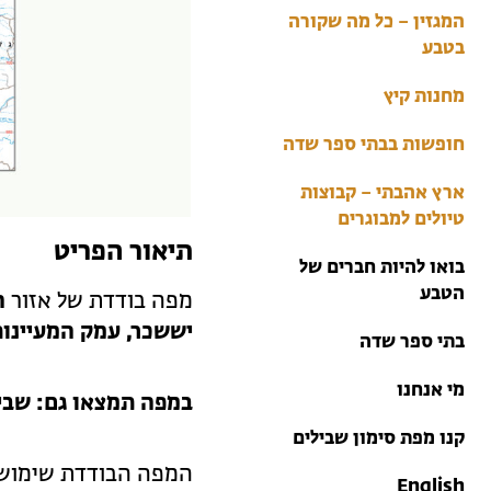
בתי ספר שדה
המגזין – כל מה שקורה
טיולים למבוגרים: ארץ
בטבע
אהבתי
מחנות קיץ
מחנות קיץ
חופשות בבתי ספר שדה
ארץ אהבתי – קבוצות
טיולים למבוגרים
תיאור הפריט
בואו להיות חברים של
הטבע
מפה בודדת של אזור
ה
יששכר, עמק המעיינות,
בתי ספר שדה
מי אנחנו
במפה תמצאו גם: שביל
קנו מפת סימון שבילים
המפה הבודדת שימושית
English