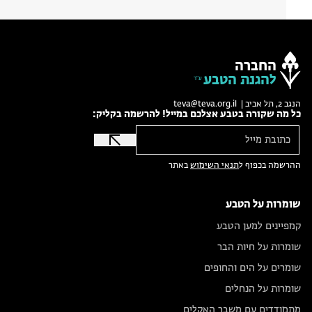
החברה
להגנת הטבע
הנגב 2, תל אביב |
teva@teva.org.il
כל מה שקורה בטבע אצלכם במייל! להרשמה בקליק:
ההרשמה בכפוף ל
תנאי השימוש
באתר
שומרות על הטבע
קמפיינים למען הטבע
שומרות על חיות הבר
שומרים על הים והחופים
שומרות על הנחלים
מתמודדים עם משבר האקלים