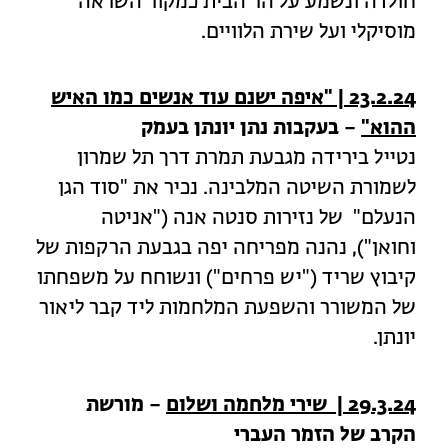
חולדה ונשמע על הר הבית כמקור השראה
מוסיקלי ועל שירת הלוויים.
23.2.24 | "איפה ישנם עוד אנשים כמו האיש
ההוא"
– בעקבות נתן יונתן בעמק
נטייל בירידה מגבעת תמרת דרך תל שמרון
לשמורת השיטה המלבינה. נכיר את "סוד הגן
הנעלם" של נזירות סנטה אנה ("אניטה
וחואן"), נהנה מפריחה יפה בגבעת הרקפות של
קיבוץ שריד ("יש פרחים") ונשוחח על משפחתו
של המשורר והשפעת המלחמות ליד קבר ליאור
יונתן.
29.3.24 | שירי מלחמה ושלום
– מורשת
הקרב של הזמר העברי