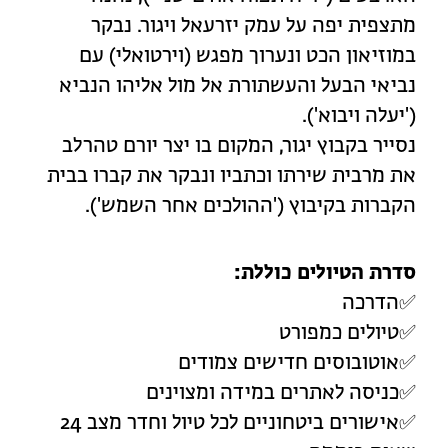
מתצפית יפה על עמק יזרעאל ויגור. נבקר
במוזיאון הכט ונערוך מפגש (וירטואלי) עם
נביאי הבעל והעשתורת אל מול אליהו הנביא
('יעלה ויבוא').
נסייר בקבוץ יגור, המקום בו יצר יורם טהרלב
את מרבית שירתו וכתביו ונבקר את קברו בבית
הקברות בקיבוץ ('ההולכים אחר השמש').
סדרת הטיולים כוללת:
✅הדרכה
✅טיולים כמפורט
✅אוטובוסים חדישים צמודים
✅כניסה לאתרים במידה ומצוינים
✅אישורים ביטחוניים לכל טיול וחדר מצב 24