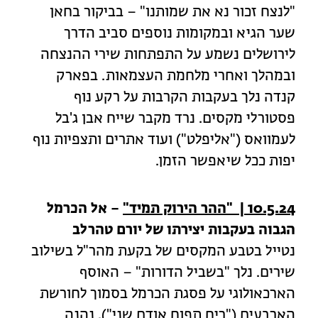
"לנצח זכור נא את שמותנו" – בביקור בחאן
שער הגיא ובמקומות נוספים סביב הדרך
לירושלים נשמע על התפתחות שירי ההנצחה
ובמהלך ואחרי מלחמת העצמאות. בפארק
קנדה נלך בעקבות הקרבות על רקע נוף
פסטורלי מקסים. נרד מקבר שייח אבן ג'בל
לעמוואס ("אליפלט") ועוד אתרים ותצפיות נוף
יפות ככל שיאפשר הזמן.
10.5.24 | "ההר הירו
ק תמיד"
– אל הכרמל
הגבוה בעקבות יצירתו של יורם טהרלב
נטייל בטבע המקסים של בקעת מהר"ל בשילוב
שירים. נלך "בשביל הדורות" – האוסף
הארכאולוגי על פסגת הכרמל בסמוך לחורשת
הארבעים ("ריח תפוח אודם שני"), נהנה