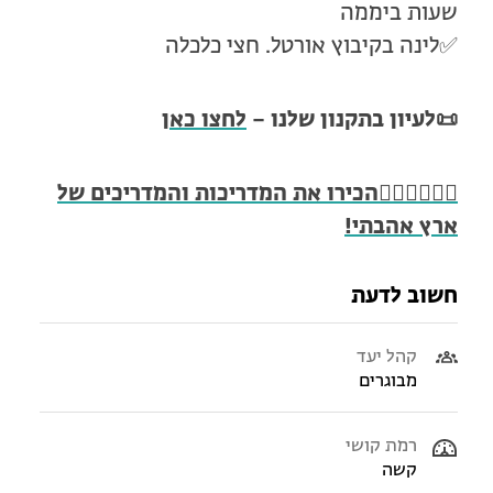
שעות ביממה
✅לינה בקיבוץ אורטל. חצי כלכלה
📜לעיון בתקנון שלנו –
לחצו כאן
🧍🏻‍♂️🧍🏾‍♀️הכירו את המדריכות והמדריכים של
ארץ אהבתי!
חשוב לדעת
קהל יעד
מבוגרים
רמת קושי
קשה