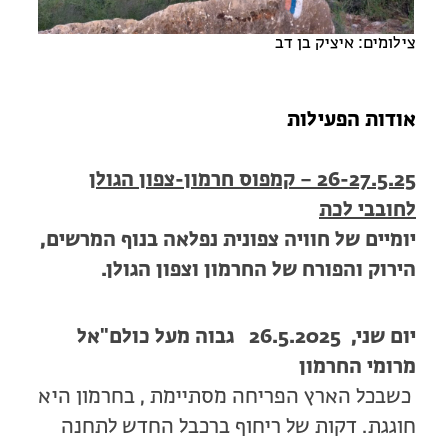
מחנות קיץ
מחנות קיץ
צילומים: איציק בן דב
חופשות בבתי ספר שדה
אודות הפעילות
ארץ אהבתי – קבוצות טיולים למבוגרים
26-27.5.25 – קמפוס חרמון-צפון הגולן
לחובבי לכת
יומיים של חוויה צפונית נפלאה בנוף המרשים,
הירוק והפורח של החרמון וצפון הגולן.
יום שני,
26.5.2025
גבוה מעל כולם
"
אל
מרומי החרמון
כשבכל הארץ הפריחה מסתיימת , בחרמון היא
חוגגת. דקות של ריחוף ברכבל החדש לתחנה