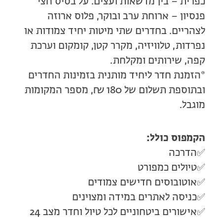
כפרית – בין מדשאות ועצים. על בסיס חצי
פנסיון – ארוחת ערב ובוקר, פלוס ארוזה
לצהריים. בחדרים שתי מיטות יחיד צמודות או
נפרדות, טלוויזיה, מקרר קטן, קומקום וערכת
קפה, שירותים ומקלחת.
*הזמנת חדר ליחיד מותנית בזמינות החדרים
ובתוספת תשלום של 180 ₪, מספר המקומות
מוגבל.
הקמפוס כולל:
✅הדרכה
✅טיולים כמפורט
✅אוטובוסים חדישים צמודים
✅כניסה לאתרים במידה ומצוינים
✅אישורים ביטחוניים לכל טיול וחדר מצב 24