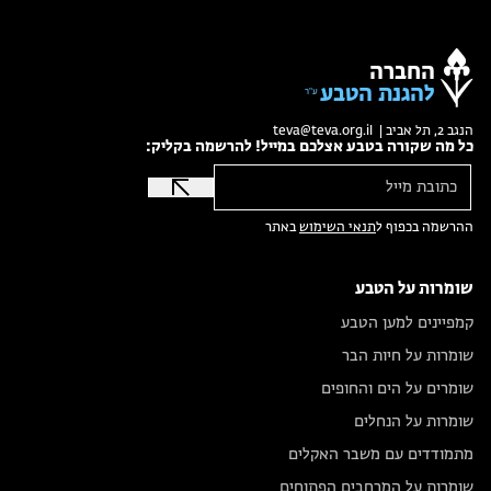
החברה
להגנת הטבע
הנגב 2, תל אביב |
teva@teva.org.il
כל מה שקורה בטבע אצלכם במייל! להרשמה בקליק:
ההרשמה בכפוף ל
תנאי השימוש
באתר
שומרות על הטבע
קמפיינים למען הטבע
שומרות על חיות הבר
שומרים על הים והחופים
שומרות על הנחלים
מתמודדים עם משבר האקלים
שומרות על המרחבים הפתוחים