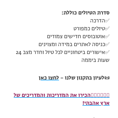
סדרת הטיולים כוללת:
✅הדרכה
✅טיולים כמפורט
✅אוטובוסים חדישים צמודים
✅כניסה לאתרים במידה ומצוינים
✅אישורים ביטחוניים לכל טיול וחדר מצב 24
שעות ביממה
📜
לעיון בתקנון שלנו –
לחצו כאן
🧍🏻‍♂️
🧍🏾‍♀️
הכירו את המדריכות והמדריכים של
ארץ אהבתי!