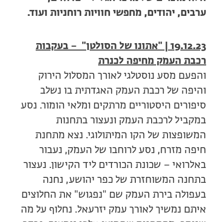
ערבים, יהודים, מחפשי חוויות רוחניות ועוד.
19.12.23 | "אתונו של הסולטן" – בעקבות
רכבת העמק מחיפה לכנרת
והפעם מסע נוסטלגי לאורך המסלול הירוק
והיפה של רכבת העמק האגדתית בו נשלב
סיפורים היסטוריים מרתקים ומלאי הומור. נסע
במקביל לרכבת העמק ונעצור בתחנות
המשופצות של הקו המיתולוגי. נצא מתחנת
חיפה מזרח, נסע לרוחבו של העמק, נעבור
באלרואי – שכונת הכורדים ליד הקישון. נעצור
בתחנה המשוחזרת של כפר יהושע, נחנה
בעפולה בירת העמק שם "נפגוש" את החלוצים
איתם נמשיך לאורך עמק יזרעאל. נחלוף על מה