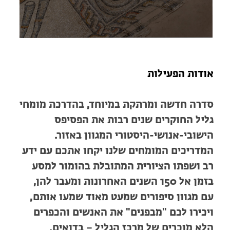
חופשות בבתי ספר שדה
ארץ אהבתי – קבוצות טיולים למבוגרים
הזמינו טיול מודרך
אודות הפעילות
סדרה חדשה ומרתקת במיוחד, בהדרכת מומחי
גליל החוקרים שנים רבות את הפסיפס
הישובי-אנושי-היסטורי המגוון באזור.
המדריכים המומחים שלנו יקחו אתכם עם ידע
רב ושפתו הציורית המתובלת בהומור למסע
בזמן אל 150 השנים האחרונות ומעבר להן,
עם מגוון סיפורים שמעט מאוד שמעו אותם,
ויכירו לכם "מבפנים" את האנשים והכפרים
הלא מוכרים של מרכז הגליל – בדואים,