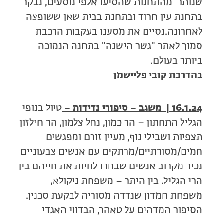
שנותר מהתחנות שהסיעו אלפי נוסעים, נבקר
בתחנת עין חרוד ובתחנת בבית שאן ששופצה
לאחרונה.נסיים את מסענו בעקבות הרכבת
סמוך לאתר "גשר הישנה" בתחנה הנמוכה
ביותר בעולם.
בהדרכת קובי פליישמן
16.1.24 | משגב – סיפורי נדידות –
טיול בנופי
הגליל התחתון – הר כמון, נחל צלמון, הר חילזון
תצפיות ושבילי נוף, מעיין זורם ומפגשים
חמים/מסורתיים/מרתקים עם אנשים צבעוניים
נכיר מקרוב אנשים שבחרו לחיות את חייהם בין
הרי הגליל. בין היתר – משפחת ניקולא,
משפחת חמדון שנדדה מסוריה לבקעת סכנין.
הסיפור המדהים על טאהר, הבדווי האגדי