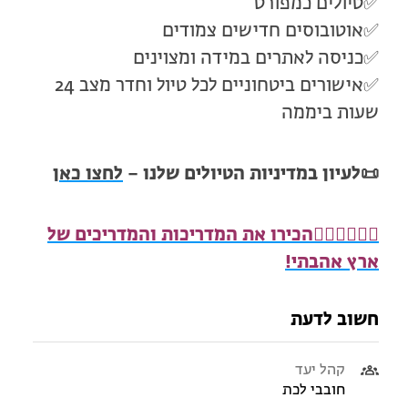
✅טיולים כמפורט
✅אוטובוסים חדישים צמודים
✅כניסה לאתרים במידה ומצוינים
✅אישורים ביטחוניים לכל טיול וחדר מצב 24
שעות ביממה
📜
לעיון במדיניות הטיולים שלנו –
לחצו כאן
🧍🏻‍♂️
🧍🏾‍♀️
הכירו את המדריכות והמדריכים של
ארץ אהבתי!
חשוב לדעת
קהל יעד
חובבי לכת