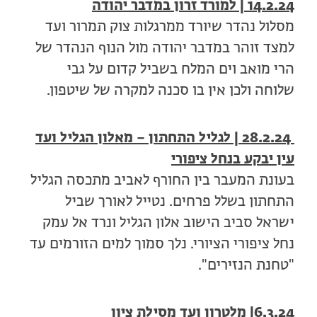
14.2.24 |
למורד זרון במדבר יהודה
מסלול נהדר שיורד ממרגלות צוק תמרור ועד
למצד זוהר במדבר יהודה מול הנוף הנהדר של
הרי מואב וים המלח בשביל קדום על גבי
שלוחה ולכן אין בו סכנה למקרה של שיטפון.
28.2.24 | לגליל התחתון – מאלון הגליל ועד
עין יבקע בנחל ציפורי
בעונת המעבר בין החורף לאביב מתכסה הגליל
התחתון בשלל פרחים. נטייל לאורך שביל
ישראל סביב הישוב אלון הגליל ונרד אל עמק
נחל ציפורי הציורי. נלך סמוך למים הזורמים עד
"טחנת הנזירים".
6.3.24| מלטרון ועד מסילת ציון