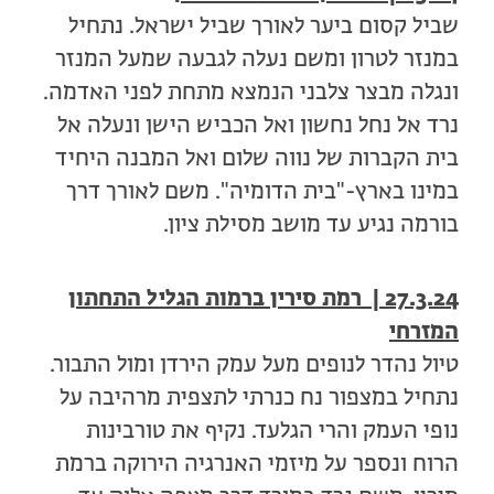
שביל קסום ביער לאורך שביל ישראל. נתחיל
במנזר לטרון ומשם נעלה לגבעה שמעל המנזר
ונגלה מבצר צלבני הנמצא מתחת לפני האדמה.
נרד אל נחל נחשון ואל הכביש הישן ונעלה אל
בית הקברות של נווה שלום ואל המבנה היחיד
במינו בארץ-"בית הדומיה". משם לאורך דרך
בורמה נגיע עד מושב מסילת ציון.
27.3.24 | רמת סירין ברמות הגליל התחתון
המזרחי
טיול נהדר לנופים מעל עמק הירדן ומול התבור.
נתחיל במצפור נח כנרתי לתצפית מרהיבה על
נופי העמק והרי הגלעד. נקיף את טורבינות
הרוח ונספר על מיזמי האנרגיה הירוקה ברמת