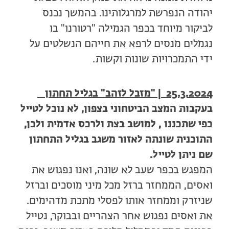
יהודה הנפרשת למרגלותינו. בהמשך נכנס
לביקור מיוחד בכפר הגמילה "רטורנו" בו
נגמלים מנסים לרפא את חייהם הנשלטים על
ידי התמכרויות שונות וקשות.
25.3.2024 |
"מזבל לזהב" בגליל תחתון
בעקבות המצב הביטחוני בצפון, לא נוכל לטייל
כפי שתכננו , למושב בצת ולרכס אדמית
ולכן,
התוכנית שונתה לאזור משגב בגליל התחתון
שם ניתן לטייל.
המפגש בכפר שעב לא שונה, ואנו נפגוש את
ואסים, הממחזר ברזל מכל מיני מוסכים וברזל
שניזרק וממחזר אותו לפסלי מתכת מדהימים.
את ואסים נפגוש אחר הצהריים ובבוקר, נטייל