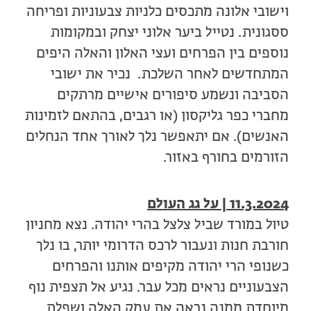
וישובי אלונה מתכסים כלניות צבעוניות ופריחה
ססגונית. נטייל ביער אלוני יצחק ובמקומות
נוספים בין הפרחים ועצי האלון והאלה היפים
המתחדשים לאחר השלכת. נכיר את ישובי
הסביבה ונשמע סיפורים אישיים מרתקים
מחברי כפר גליקסון (או רגבים, בהתאם לזמינות
האנשים). אם יתאפשר נלך לאורך אחד הנחלים
הזורמים בחורף באזור.
11.3.2024 | על גג העולם
טיול במורד שביל צלצל בהרי יהודה. נצא מחניון
חורבת חנות ונעבור לרכס הדרומי יותר, בו נלך
כשנופי הרי יהודה מקיפים אותנו והפרחים
הצבעוניים נראים מכל עבר. נגיע אל תצפית נוף
מיוחדת ממנה נראה את עמק האלה ושפלת