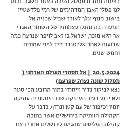
בפינות חמד ובמסלול הליכה באזור משגב. נכנס
לגן פסלי האבן המדהימים של רמי פלדשטיין
בישוב מנוף ונלך לאורך שביל שכניה אל
המערה בה נתגלו עצמותיו של השומר האגדי
אך הלא מוכר, ישראל בן זאב לויפר שנרצח כמה
שבועות לאחר אלכסנדר זייד לפני שמונים
וחמש שנים.
20.5.2024 | אל מסתרי העולם הארמני (
מסלול שונה נצרת שפרעם)
נצא לביקור נדיר וייחודי בתוך הרובע הכי סגור
ולא ידוע בעיר העתיקה שבו היסטוריה עתיקת
יומין וסיפור של עם קטן ונרדף. נדבר על
הקהילה הוותיקה בירושלים אשר בתוכה
קהילת הפליטים שהגיעו לירושלים אחרי רצח