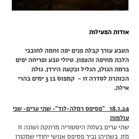
מחנות קיץ
מחנות קיץ
חופשות בבתי ספר שדה
אודות הפעילות
ארץ אהבתי – קבוצות טיולים למבוגרים
הטבע עורך קבלת פנים יפה וחמה לחובבי
הלכת מחיפה והצפון. טיולי טבע ופריחה יפים
ברמת הגולן, הגליל ובקעת הירדן. גולת
הכותרת לסדרה זו – קמפוס בן 3 ימים בהרי
אילת.
18.1.24 "פסיפס רמלה-לוד"- שתי ערים- שני
עולמות
שתי ערים בעלות היסטוריה מרתקת ושונה זו
מזו. בשתיהן נכיר פסיפס אנושי יחודי שמקורו