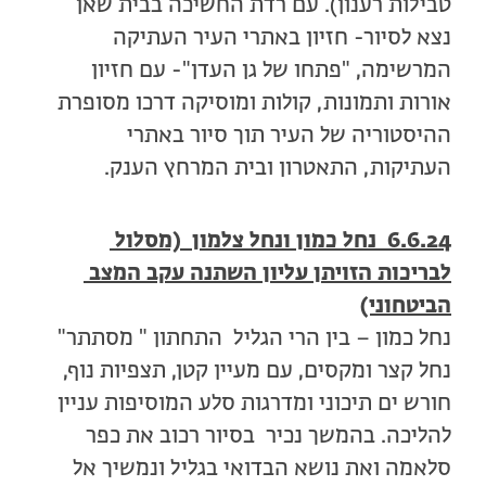
טבילות רענון). עם רדת החשיכה בבית שאן
נצא לסיור- חזיון באתרי העיר העתיקה
המרשימה, "פתחו של גן העדן"- עם חזיון
אורות ותמונות, קולות ומוסיקה דרכו מסופרת
ההיסטוריה של העיר תוך סיור באתרי
העתיקות, התאטרון ובית המרחץ הענק.
6.6.24
נחל כמון ונחל צלמון (מסלול
לבריכות הזויתן עליון
השתנה עקב המצב
הביטחוני)
נחל כמון – בין הרי הגליל התחתון " מסתתר"
נחל קצר ומקסים, עם מעיין קטן, תצפיות נוף,
חורש ים תיכוני ומדרגות סלע המוסיפות עניין
להליכה. בהמשך נכיר בסיור רכוב את כפר
סלאמה ואת נושא הבדואי בגליל ונמשיך אל