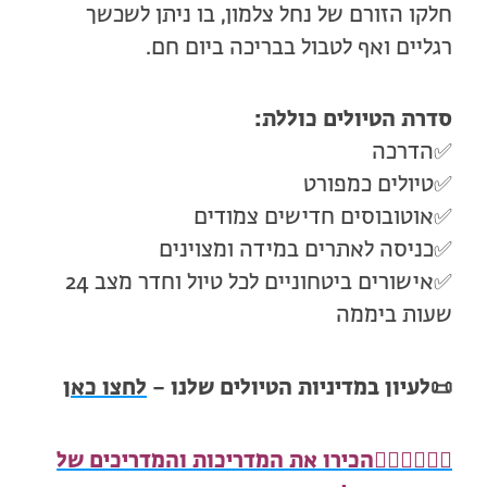
חלקו הזורם של נחל צלמון, בו ניתן לשכשך
רגליים ואף לטבול בבריכה ביום חם.
סדרת הטיולים כוללת:
✅הדרכה
✅טיולים כמפורט
✅אוטובוסים חדישים צמודים
✅כניסה לאתרים במידה ומצוינים
✅אישורים ביטחוניים לכל טיול וחדר מצב 24
שעות ביממה
📜
לעיון במדיניות הטיולים שלנו –
לחצו כאן
🧍🏻‍♂️
🧍🏾‍♀️
הכירו את המדריכות והמדריכים של