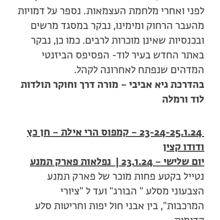
לפני ואחרי מלחמת העצמאות. נספר על דמויות
מהעבר הרחוק ומימינו, נבקר במסגד מרשים
ובכנסיות שאינן מוכרות לרבים. כמו כן, נבקר
באתר החדש בעיר לוד- הפסיפס הביזנטי
המדהים שנפתח לאחרונה לקהל.
בהדרכת גיא אביבי – מורה דרך וחוקר תולדות
לוד ורמלה
23-24-25.1.24 – קמפוס הרי אילת – חן כץ
ודודו קצין
יום שלישי – 23.1.24 | נפלאות פארק תמנע
נטייל בקטע פחות מוכר של פארק תמנע
הצבעוני מסלע " הבורג" ועד ל "ציורי
המרכבות", בין אבני חול יפות וחריטות סלע