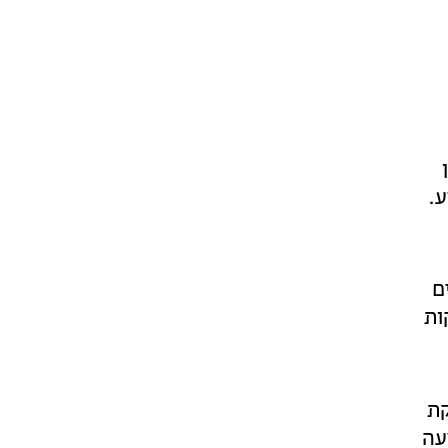
ע.
ם
ות
קת
עה