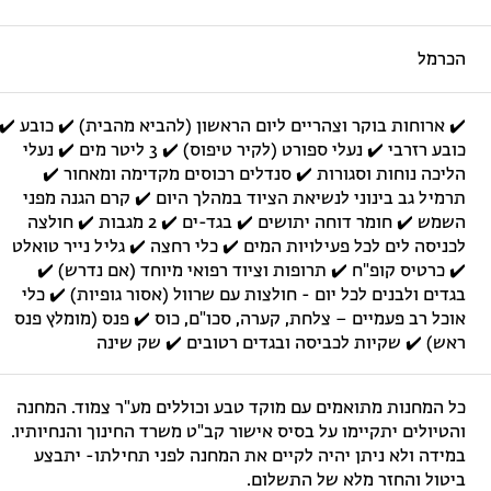
הכרמל
✔️ ארוחות בוקר וצהריים ליום הראשון (להביא מהבית) ✔️ כובע ✔️
כובע רזרבי ✔️ נעלי ספורט (לקיר טיפוס) ✔️ 3 ליטר מים ✔️ נעלי
הליכה נוחות וסגורות ✔️ סנדלים רכוסים מקדימה ומאחור ✔️
תרמיל גב בינוני לנשיאת הציוד במהלך היום ✔️ קרם הגנה מפני
השמש ✔️ חומר דוחה יתושים ✔️ בגד-ים ✔️ 2 מגבות ✔️ חולצה
לכניסה לים לכל פעילויות המים ✔️ כלי רחצה ✔️ גליל נייר טואלט
✔️ כרטיס קופ"ח ✔️ תרופות וציוד רפואי מיוחד (אם נדרש) ✔️
בגדים ולבנים לכל יום - חולצות עם שרוול (אסור גופיות) ✔️ כלי
אוכל רב פעמיים – צלחת, קערה, סכו"ם, כוס ✔️ פנס (מומלץ פנס
ראש) ✔️ שקיות לכביסה ובגדים רטובים ✔️ שק שינה
כל המחנות מתואמים עם מוקד טבע וכוללים מע"ר צמוד. המחנה
והטיולים יתקיימו על בסיס אישור קב"ט משרד החינוך והנחיותיו.
במידה ולא ניתן יהיה לקיים את המחנה לפני תחילתו- יתבצע
ביטול והחזר מלא של התשלום.