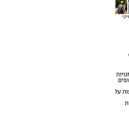
יקי
ויות
ופים
ות על
ת