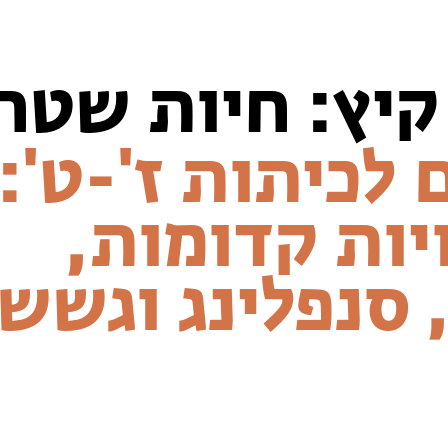
קיץ: חיות שטח
 לכיתות ז'-ט':
יות קדומות,
 סנפלינג וגשש