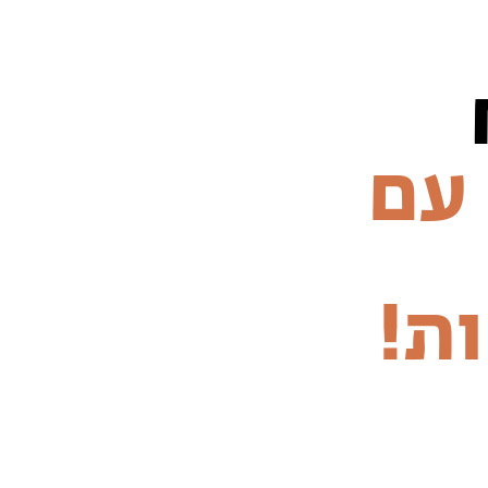
 עם
ות!