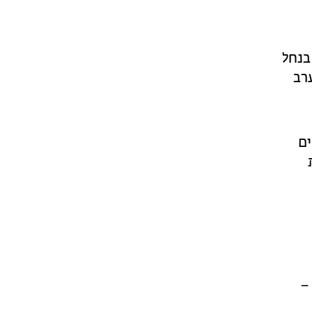
בנחל
רב
ים
–