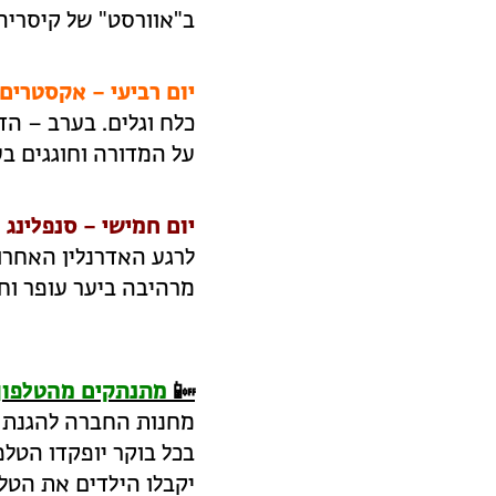
ב"אוורסט" של קיסריה
יום רביעי – אקסטרים
כלח וגלים. בערב – ה
על המדורה וחוגגים בע
יום חמישי – סנפלינג 
לרגע האדרנלין האחרו
מרהיבה ביער עופר וחו
📴
מתנתקים מהטלפון 
מחנות החברה להגנת ה
בכל בוקר יופקדו הטלפ
יקבלו הילדים את הטלפ