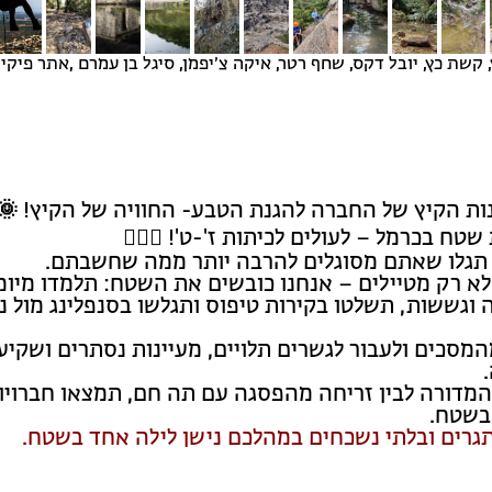
 קשת כץ, יובל דקס, שחף רטר, איקה צ׳יפמן, סיגל בן עמרם ,אתר פיקיו
ות הקיץ של החברה להגנת הטבע- החוויה של הקיץ! 🌞
שטח בכרמל – לעולים לכיתות ז'-ט'!
🧗🏻‍♀️
 תגלו שאתם מסוגלים להרבה יותר ממה שחשבתם.
א רק מטיילים – אנחנו כובשים את השטח: תלמדו מיומנ
 וגששות, תשלטו בקירות טיפוס ותגלשו בסנפלינג מול נ
מסכים ולעבור לגשרים תלויים, מעיינות נסתרים ושקיע
 המדורה לבין זריחה מהפסגה עם תה חם, תמצאו חברויו
בשטח.