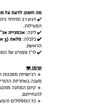
מה חשוב לדעת על מח
✔️ דגש רב ומיוחד נית
הפעילות.
✔️ לינה:
אכסניית אנ"
✔️
כלכלה:
מלאה (3 ארוחות ביום)
הראשון.
✔️ לו"ז מפורט של ה
שימו
❤️
🔹 רגישויות מסכנות חי
מענה באחריות ההורים
🔹 קיום המחנה מותנה
להנחייתם.
🔹 כל המסלולים והפעי