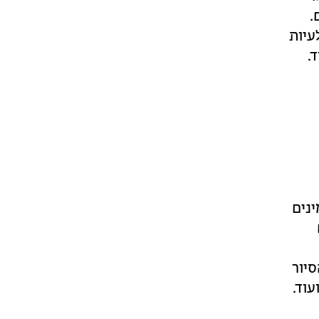
.
עיות
.
נים
סיור
עוד.