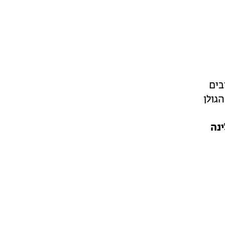
בים
גולן
ינה