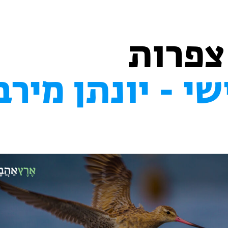
צפרות
שי - יונתן מירב