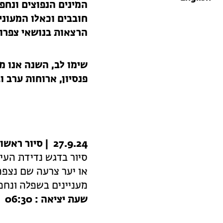
המינים הנפוצים ונחפ
חובבים וכאלו המעוני
הרצאות בנושאי צפרות
שימו לב,
השנה אנו מצ
פנסיון, ארוחות ערב וב
27.9.24 | סיור ראשון – נדידת הסתיו
סיור בדגש נדידת העיט
או יער צרעה שם נצפה
מעניינים בשפלה ונחפש
שעת יציאה : 06:30