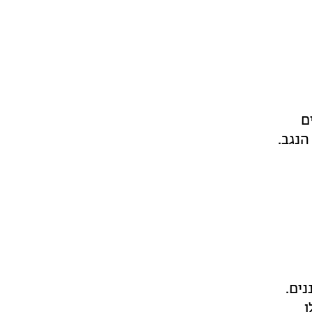
ם
הנגב.
נים.
ו