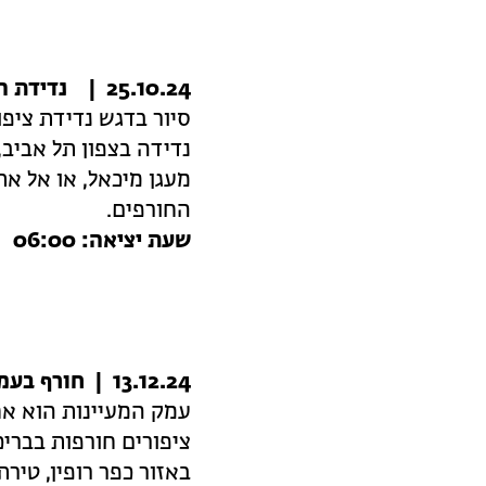
25.10.24 |
נדידת ה
סיור בדגש נדידת ציפו
נדידה בצפון תל אביב, 
מעגן מיכאל, או אל א
החורפים.
שעת יציאה: 06:00
13.12.24 | חורף בעמק המעיינות
עמק המעיינות הוא אח
ציפורים חורפות בבריכ
באזור כפר רופין, טירת