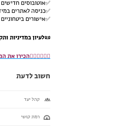
✅אוטובוסים חדישים 
✅כניסה לאתרים במידה
✅אישורים ביטחוניים לכל טיול
📜
לעיון במדיניות ותק
🧍🏻‍♂️
🧍🏾‍♀️
הכירו את המ
חשוב לדעת
קהל יעד
רמת קושי