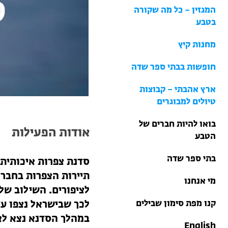
בתי ספר שדה
המגזין – כל מה שקורה
טיולים למבוגרים: ארץ
בטבע
אהבתי
מחנות קיץ
מחנות קיץ
חופשות בבתי ספר שדה
ארץ אהבתי – קבוצות
טיולים למבוגרים
בואו להיות חברים של
אודות הפעילות
הטבע
בתי ספר שדה
סדנת צפרות איכותית 
תיירות הצפרות בחבר
מי אנחנו
לציפורים. השילוב של 
קנו מפת סימון שבילים
לכך שבישראל נצפו עד היום קרוב ל-550
במהלך הסדנא נצא לאת
English