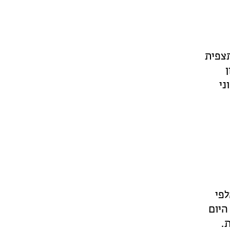
תצפית
ן
ני
לפי
היום
.