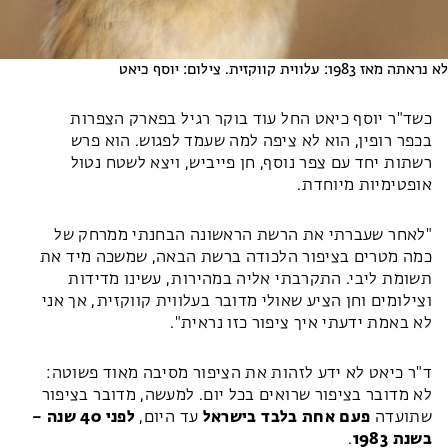
לא נראתה מאז 1983: עלווית קווקזית. צילום: יוסף כיאט
כשד"ר יוסף כיאט החל עוד בוקר רגיל בפארק הצפרות
בכפר רופין, הוא לא ציפה למה שעמד לפגוש. הוא פרש
רשתות יחד עם צפר נוסף, חן פייביש, ויצא לשטח נטול
אופטימיות מיוחדת.
"לאחר שעברתי את הרשת הראשונה הבחנתי ממרחק של
כמה מטרים בציפור הלכודה ברשת הבאה, שמשכה מיד את
תשומת ליבי. התקרבתי אליה במהירות, עשינו מדידות
וצילומים וחן הציע שאולי מדובר בעלווית קווקזית, אך אני
לא באמת ידעתי איך ציפור כזו נראית".
ד"ר כיאט לא ידע לזהות את הציפור מסיבה מאוד פשוטה:
לא מדובר בציפור שרואים בכל יום. למעשה, מדובר בציפור
שתועדה
פעם אחת בלבד בישראל
עד היום,
לפני 40 שנה –
בשנת 1983
.