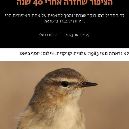
הציפור שחזרה אחרי 40 שנה
מחנות קיץ
מחנות קיץ
זה התחיל כמו בוקר שגרתי והפך לתצפית על אחת הציפורים הכי
נדירות שעברו בישראל
חופשות בבתי ספר שדה
ארץ אהבתי – קבוצות טיולים למבוגרים
23 פברואר 2023
|
יפתח כרמלי
לא נראתה מאז 1983: עלווית קווקזית. צילום: יוסף כיאט