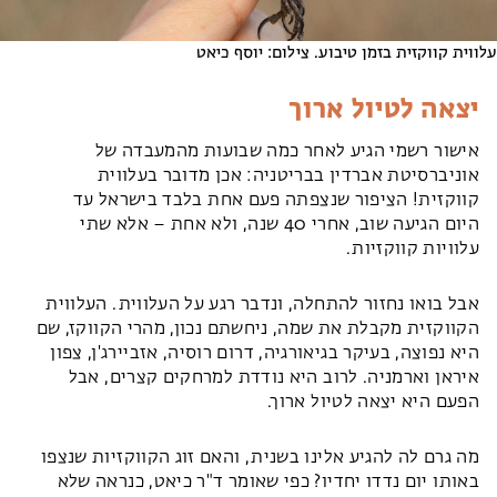
עלווית קווקזית בזמן טיבוע. צילום: יוסף כיאט
יצאה לטיול ארוך
אישור רשמי הגיע לאחר כמה שבועות מהמעבדה של
אוניברסיטת אברדין בבריטניה: אכן מדובר בעלווית
קווקזית! הציפור שנצפתה פעם אחת בלבד בישראל עד
היום הגיעה שוב, אחרי 40 שנה, ולא אחת – אלא שתי
עלוויות קווקזיות.
אבל בואו נחזור להתחלה, ונדבר רגע על העלווית. העלווית
הקווקזית מקבלת את שמה, ניחשתם נכון, מהרי הקווקז, שם
היא נפוצה, בעיקר בגיאורגיה, דרום רוסיה, אזביירג'ן, צפון
איראן וארמניה. לרוב היא נודדת למרחקים קצרים, אבל
הפעם היא יצאה לטיול ארוך.
מה גרם לה להגיע אלינו בשנית, והאם זוג הקווקזיות שנצפו
באותו יום נדדו יחדיו? כפי שאומר ד"ר כיאט, כנראה שלא