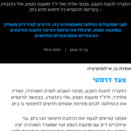
החברה להגנת הטבע, פנתה אליה ואל יו"ר מועצת הנפט, אלי גינזבורג
מחנות קיץ
– בקריאה להקפיא כל חיפוש חדש בים.
מחנות קיץ
חופשות בבתי ספר שדה
לפני שמקבלים החלטה משמעותית כזו, חייבים לנהל דיון מעמיק
במועצת הנפט, שיכלול את שיתוף הציבור והצגת ההיבטים
הציבוריים והסביבתיים הנדרשים.
ארץ אהבתי – קבוצות טיולים למבוגרים
23 יוני 2022
|
יפתח כרמלי
אסדת גז, אילוסטרציה
צעד דרמטי
החברה להגנת הטבע, פנתה השבוע לשרת האנרגיה, קארין
אלהרר, וליו"ר מועצת הנפט, אלי גינזבורג, בבקשה להקפיא
את ההחלטה לקדם פתיחת שטחים חדשים לחיפושי גז בים.
אנחנו קוראים לעצור את הרחבת חיפושי הגז בים, עד
שיתקיים דיון עם מועצת הנפט ועד שמשרד האנרגיה יציג