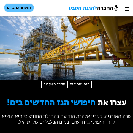
החברה
להגנת הטבע
הצטרפו כחברים
חיפוש
כניסת חברים
סל קניות
הזמינו פעילויות וטיולים מודרכים
הים והחופים
משבר האקלים
עצרו את
חיפושי הגז החדשים בים!
הזמינו פעילויות וטיולים מודרכים
שרת האנרגיה, קארין אלהרר, הודיעה בתחילת החודש כי היא תוציא
בתי ספר שדה
לדרך חיפושי גז חדשים, במים הכלכליים של ישראל.
טיולים למבוגרים: ארץ אהבתי
המגזין – כל מה שקורה בטבע