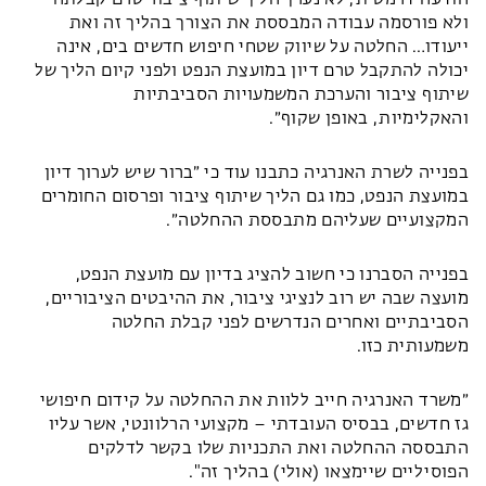
הודעה דרמטית, לא נערך הליך שיתוף ציבור טרם קבלתה
ולא פורסמה עבודה המבססת את הצורך בהליך זה ואת
ייעודו… החלטה על שיווק שטחי חיפוש חדשים בים, אינה
יכולה להתקבל טרם דיון במועצת הנפט ולפני קיום הליך של
שיתוף ציבור והערכת המשמעויות הסביבתיות
והאקלימיות, באופן שקוף״.
בפנייה לשרת האנרגיה כתבנו עוד כי ״ברור שיש לערוך דיון
במועצת הנפט, כמו גם הליך שיתוף ציבור ופרסום החומרים
המקצועיים שעליהם מתבססת ההחלטה״.
בפנייה הסברנו כי חשוב להציג בדיון עם מועצת הנפט,
מועצה שבה יש רוב לנציגי ציבור, את ההיבטים הציבוריים,
הסביבתיים ואחרים הנדרשים לפני קבלת החלטה
משמעותית כזו.
״משרד האנרגיה חייב ללוות את ההחלטה על קידום חיפושי
גז חדשים, בבסיס העובדתי – מקצועי הרלוונטי, אשר עליו
התבססה ההחלטה ואת התכניות שלו בקשר לדלקים
הפוסיליים שיימצאו (אולי) בהליך זה".