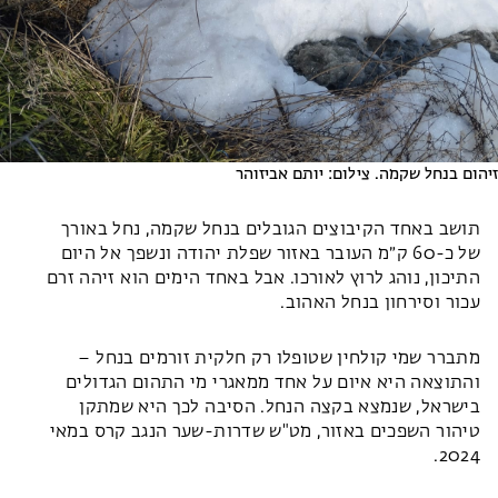
זיהום בנחל שקמה. צילום: יותם אביזוהר
תושב באחד הקיבוצים הגובלים בנחל שקמה, נחל באורך
של כ-60 ק״מ העובר באזור שפלת יהודה ונשפך אל היום
התיכון, נוהג לרוץ לאורכו. אבל באחד הימים הוא זיהה זרם
עכור וסירחון בנחל האהוב.
מתברר שמי קולחין שטופלו רק חלקית זורמים בנחל –
והתוצאה היא איום על אחד ממאגרי מי התהום הגדולים
בישראל, שנמצא בקצה הנחל. הסיבה לכך היא שמתקן
טיהור השפכים באזור, מט"ש שדרות-שער הנגב קרס במאי
2024.