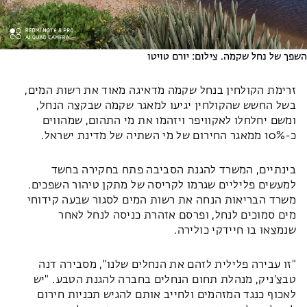
השפך של נחל שקמה. צילום: יורם טויטו
זרימת הקולחין בנחל שקמה מדאיגה מאוד את רשות המים,
בשל החשש שהקולחין יגיעו למאגר שקמה שבקצה הנחל,
ומשם יחלחלו לאקוויפר ויזהמו את מי התהום, שמהווים
כ-10% ממאגר החירום של מי השתיה של מדינת ישראל.
בינתיים, המשרד להגנת הסביבה פתח בחקירה בחשד
למעשים פליליים שגרמו לקריסה של מתקן טיהור השפכים.
משרד הבריאות הנחה את רשות המים לסגור שבעה קידוחי
מים סמוכים לנחל, ופרסם אזהרת כניסה לנחל לאחר
שנמצאו בו חיידקי כולירה.
"זו עבירה פלילית לזהם את הנחלים שלנו", מסבירה דנה
טבצ'ניק, מנהלת תחום הנחלים בחברה להגנת הטבע. "יש
לאכוף כנגד המזהמים ולחייב אותם להגיש תכניות חירום