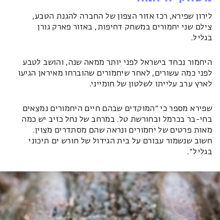
לירון שפירא, רכז אזור הצפון של החברה להגנת הטבע,
צילם שני יחמורים במשחק דחיפות, באזור פארק גורן
בגליל.
היחמור נכחד
בישראל לפני יותר ממאה שנה, והושב לטבע
לפני כמה עשורים, לאחר שיחמורים שהוברחו מאיראן הגיעו
לארץ ערב עלייתו לשלטון של חומייני.
שפירא מספר כי ״המוקדים שבהם חיים היחמורים נמצאים
בחי-בר בכרמל ובחורשת טל. במרחב של נחל כזיב יש
כמה
מאות פרטים של יחמורים ונראה שהם מסתדרים מצוין.
חשוב שנשמור עבורם על בית הגידול
של חורש ים תיכוני
בגליל״.