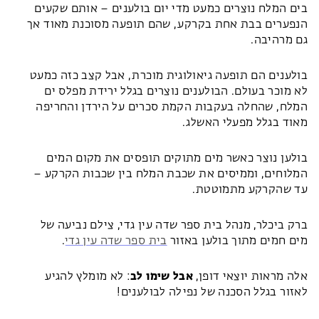
בים המלח נוצרים כמעט מדי יום בולענים – אותם שקעים
הנפערים בבת אחת בקרקע, שהם תופעה מסוכנת מאוד אך
גם מרהיבה.
בולענים הם תופעה גיאולוגית מוכרת, אבל קצב כזה כמעט
לא מוכר בעולם. הבולענים נוצרים בגלל ירידת מפלס ים
המלח, שהחלה בעקבות הקמת סכרים על הירדן והחריפה
מאוד בגלל מפעלי האשלג.
בולען נוצר כאשר
מים מתוקים תופסים את מקום המים
המלוחים, וממיסים את שכבת המלח בין שכבות הקרקע –
עד שהקרקע מתמוטטת.
ברק ביכלר, מנהל בית ספר שדה עין גדי, צילם
נביעה של
מים חמים מתוך בולען באזור
בית ספר שדה עין גדי
.
אלה מראות יוצאי דופן,
אבל שימו לב
:
לא מומלץ להגיע
לאזור בגלל הסכנה של נפילה לבולענים!