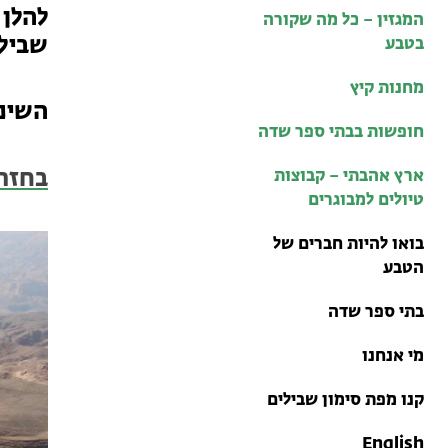
בתי ספר שדה
להלן 
המגזין – כל מה שקורה
טיולים למבוגרים: ארץ
שבילים מס׳
בטבע
אהבתי
מחנות קיץ
מחנות קיץ
השינויי
חופשות בבתי ספר שדה
בחזר
ארץ אהבתי – קבוצות
טיולים למבוגרים
בואו להיות חברים של
הטבע
בתי ספר שדה
מי אנחנו
קנו מפת סימון שבילים
English