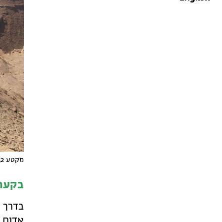
מקטע 52 בשביל ישראל. צילום: מרים בן דב
בקעת
אדום 20160.