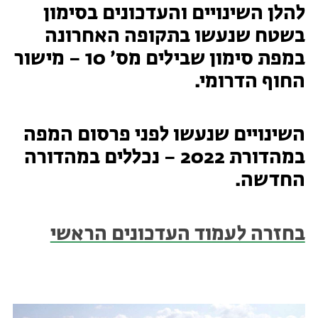
להלן השינויים והעדכונים בסימון
טיולים למבוגרים: ארץ אהבתי
המגזין – כל מה שקורה בטבע
בשטח שנעשו בתקופה האחרונה
במפת סימון שבילים מס׳ 10 – מישור
מחנות קיץ
מחנות קיץ
החוף הדרומי.
חופשות בבתי ספר שדה
השינויים שנעשו לפני פרסום המפה
ארץ אהבתי – קבוצות טיולים למבוגרים
במהדורת 2022 – נכללים במהדורה
החדשה.
בחזרה לעמוד העדכונים הראשי