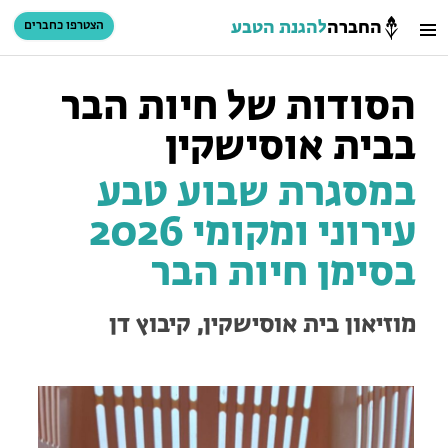
החברה
להגנת הטבע
הצטרפו כחברים
חיפוש
כניסת חברים
הסודות של חיות הבר
סל קניות
בבית אוסישקין
הזמינו פעילויות וטיולים מודרכים
במסגרת שבוע טבע
עירוני ומקומי 2026
בסימן חיות הבר
מוזיאון בית אוסישקין, קיבוץ דן
הזמינו פעילויות וטיולים מודרכים
בתי ספר שדה
טיולים למבוגרים: ארץ אהבתי
המגזין – כל מה שקורה בטבע