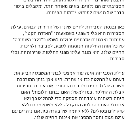
התכנון ואחרים – הן ההחלטות המובילות. ההיבטים
הסביבתיים הם נלווים, באים מאוחר יותר, ומקבלים ביטוי
בדרך של תנאים למימוש יוזמות הפיתוח.
כאן נכנסת הסבירות לחיים שלנו ושל הדורות הבאים. עילת
הסבירות היא כלי משפטי באמצעותו "האזרח הקטן",
עמותות וארגונים אזרחיים יכולים לשמש כ"כלבי השמירה"
של כל אותן החלטות הנוגעות לטבע, לסביבה ולאיכות
החיים שלנו. היא מגנה עלינו מפני החלטות שרירותיות ובלי
סבירות.
עילת הסבירות אינה עוד אמצעי לבתי המשפט להביע את
דעתם על החלטה כזו או אחרת. היא אבן בוחן המורכבת
משורה של מבחנים ומדדים הבוחנים את איכות וסבירות
קבלת ההחלטה, כמו למשל: האם נבחנו חלופות? האם
היתה תשתית עובדתית מספקת כדי להחליט כך ולא
אחרת? האם ההחלטה התקבלה ללא משוא פנים וללא
שיקולים פסולים? ללא קיומה של בקרה כזו, אנו נותרים עם
עולם פגום וחסר המסכן את איכות החיים שלנו.