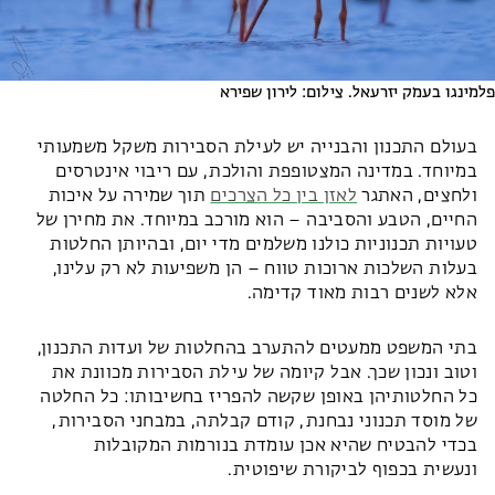
פלמינגו בעמק יזרעאל. צילום: לירון שפירא
בעולם התכנון והבנייה יש לעילת הסבירות משקל משמעותי
במיוחד. במדינה המצטופפת והולכת, עם ריבוי אינטרסים
ולחצים, האתגר
לאזן בין כל הצרכים
תוך שמירה על איכות
החיים, הטבע והסביבה – הוא מורכב במיוחד. את מחירן של
טעויות תכנוניות כולנו משלמים מדי יום, ובהיותן החלטות
בעלות השלכות ארוכות טווח – הן משפיעות לא רק עלינו,
אלא לשנים רבות מאוד קדימה.
בתי המשפט ממעטים להתערב בהחלטות של ועדות התכנון,
וטוב ונכון שכך. אבל קיומה של עילת הסבירות מכוונת את
כל החלטותיהן באופן שקשה להפריז בחשיבותו: כל החלטה
של מוסד תכנוני נבחנת, קודם קבלתה, במבחני הסבירות,
בכדי להבטיח שהיא אכן עומדת בנורמות המקובלות
ונעשית בכפוף לביקורת שיפוטית.