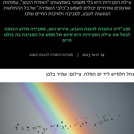
עילת הסבירות היא כלי משפטי באמצעותו "האזרח הקטן", עמותות
מחנות קיץ
וארגונים אזרחיים יכולים לשמש כ"כלבי השמירה" של כל ההחלטות
מחנות קיץ
הנוגעות לטבע, לסביבה ולאיכות החיים שלנו.
חופשות בבתי ספר שדה
מנכ"לית החברה להגנת הטבע, איריס האן, מסבירה מדוע הכוונה
לבטל את עילת הסבירות היא איום של ממש על הסביבה בה כולנו
ארץ אהבתי – קבוצות טיולים למבוגרים
חיים
24 ינואר 2023
|
מערכת החברה להגנת הטבע
נחל חלמיש ליד ים המלח. צילום: עמיר בלבן