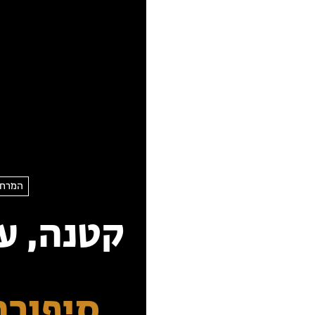
המרחב
קטנה, ע
סיפורה