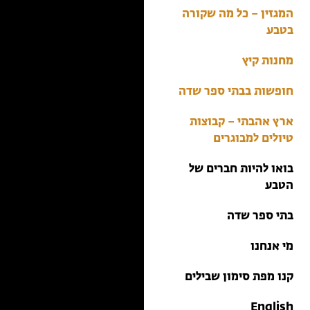
בתי ספר שדה
המגזין – כל מה שקורה
טיולים למבוגרים: ארץ
בטבע
אהבתי
מחנות קיץ
מחנות קיץ
חופשות בבתי ספר שדה
ארץ אהבתי – קבוצות
טיולים למבוגרים
בואו להיות חברים של
הטבע
בתי ספר שדה
מי אנחנו
קנו מפת סימון שבילים
English