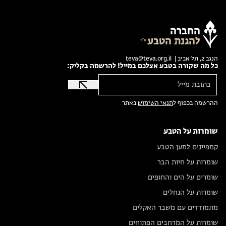
החברה
להגנת הטבע
הנגב 2, תל אביב |
teva@teva.org.il
כל מה שקורה בטבע אצלכם במייל! להרשמה בקליק:
ההרשמה בכפוף ל
תנאי השימוש
באתר
שומרות על הטבע
קמפיינים למען הטבע
שומרות על חיות הבר
שומרים על הים והחופים
שומרות על הנחלים
מתמודדים עם משבר האקלים
שומרות על המרחבים הפתוחים