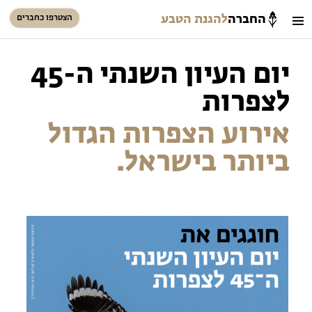
החברה
להגנת הטבע
הצטרפו כחברים
חיפוש
כניסת חברים
יום העיון השנתי ה-45
סל קניות
לצפרות
הזמינו פעילויות וטיולים מודרכים
אירוע הצפרות הגדול
ביותר בישראל.
הזמינו פעילויות וטיולים מודרכים
בתי ספר שדה
טיולים למבוגרים: ארץ אהבתי
המגזין – כל מה שקורה בטבע