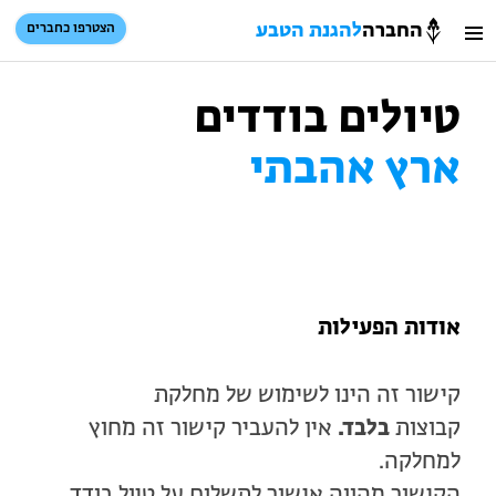
החברה
להגנת הטבע
הצטרפו כחברים
חיפוש
כניסת חברים
טיולים בודדים
סל קניות
ארץ אהבתי
הזמינו פעילויות וטיולים מודרכים
אודות הפעילות
קישור זה הינו לשימוש של מחלקת
הזמינו פעילויות וטיולים מודרכים
קבוצות
בלבד.
אין להעביר קישור זה מחוץ
בתי ספר שדה
למחלקה.
טיולים למבוגרים: ארץ אהבתי
המגזין – כל מה שקורה בטבע
הקישור מהווה אישור לתשלום על טיול בודד.