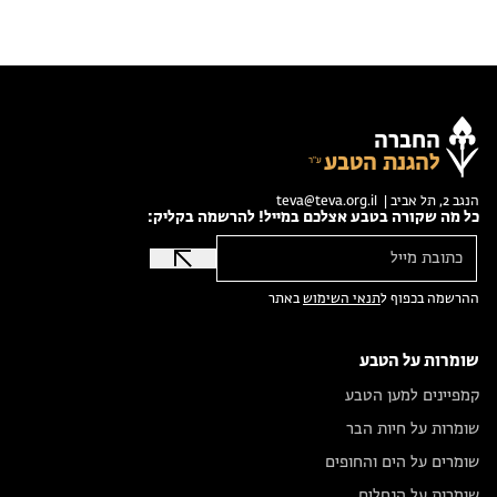
החברה
להגנת הטבע
הנגב 2, תל אביב |
teva@teva.org.il
כל מה שקורה בטבע אצלכם במייל! להרשמה בקליק:
ההרשמה בכפוף ל
תנאי השימוש
באתר
שומרות על הטבע
קמפיינים למען הטבע
שומרות על חיות הבר
שומרים על הים והחופים
שומרות על הנחלים