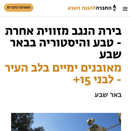
החברה
להגנת הטבע
הצטרפו כחברים
חיפוש
כניסת חברים
בירת הנגב מזווית אחרת
סל קניות
- טבע והיסטוריה בבאר
הזמינו פעילויות וטיולים מודרכים
שבע
מאובנים ימיים בלב העיר
- לבני 15+
באר שבע
הזמינו פעילויות וטיולים מודרכים
בתי ספר שדה
טיולים למבוגרים: ארץ אהבתי
המגזין – כל מה שקורה בטבע