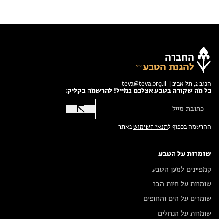
החברה
להגנת הטבע
הנגב 2, תל אביב |
teva@teva.org.il
כל מה שקורה בטבע אצלכם במייל! להרשמה בקליק:
ההרשמה בכפוף ל
תנאי השימוש
באתר
שומרות על הטבע
קמפיינים למען הטבע
שומרות על חיות הבר
שומרים על הים והחופים
שומרות על הנחלים