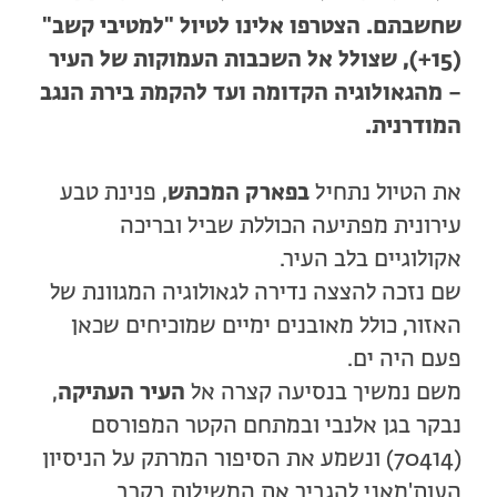
שחשבתם. הצטרפו אלינו לטיול "למטיבי קשב"
(15+), שצולל אל השכבות העמוקות של העיר
– מהגאולוגיה הקדומה ועד להקמת בירת הנגב
המודרנית.
את הטיול נתחיל
בפארק המכתש
, פנינת טבע
עירונית מפתיעה הכוללת שביל ובריכה
אקולוגיים בלב העיר.
שם נזכה להצצה נדירה לגאולוגיה המגוונת של
האזור, כולל מאובנים ימיים שמוכיחים שכאן
פעם היה ים.
משם נמשיך בנסיעה קצרה אל
העיר העתיקה
,
נבקר בגן אלנבי ובמתחם הקטר המפורסם
(70414) ונשמע את הסיפור המרתק על הניסיון
העות'מאני להגביר את המשילות בקרב