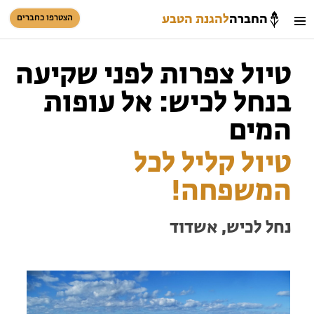
החברה
להגנת הטבע
הצטרפו כחברים
חיפוש
כניסת חברים
טיול צפרות לפני שקיעה
סל קניות
בנחל לכיש: אל עופות
הזמינו פעילויות וטיולים מודרכים
המים
טיול קליל לכל
המשפחה!
נחל לכיש, אשדוד
הזמינו פעילויות וטיולים מודרכים
בתי ספר שדה
טיולים למבוגרים: ארץ אהבתי
המגזין – כל מה שקורה בטבע