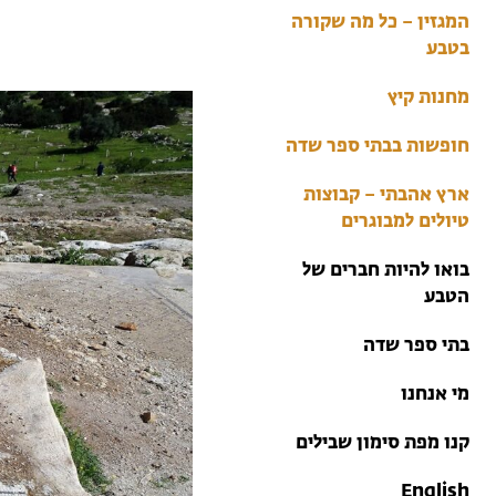
בתי ספר שדה
המגזין – כל מה שקורה
טיולים למבוגרים: ארץ
בטבע
אהבתי
מחנות קיץ
מחנות קיץ
חופשות בבתי ספר שדה
ארץ אהבתי – קבוצות
טיולים למבוגרים
בואו להיות חברים של
הטבע
בתי ספר שדה
מי אנחנו
קנו מפת סימון שבילים
English