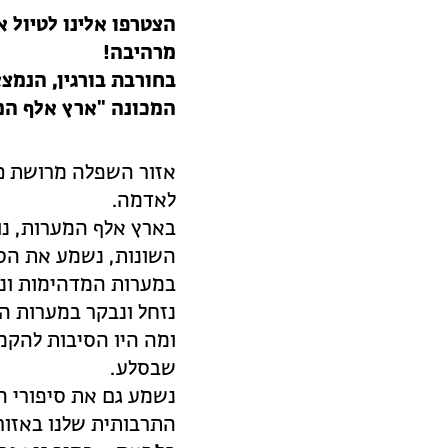
הצטרפו אלינו לטיול 
מרהיבה!
ב
חורבת בורגין, הנמצ
המכונה "ארץ אלף המ
אזור השפלה מרושת כו
לאדמה.
בארץ אלף המערות, נו
השונות, נשמע את הסי
במערות המדהימות ונלמ
נזחל ונבקר במערות ה
ומה היו הסיבות להקמת
שבסלע.
נשמע גם את סיפורי 
התרבותית שלנו באזור 